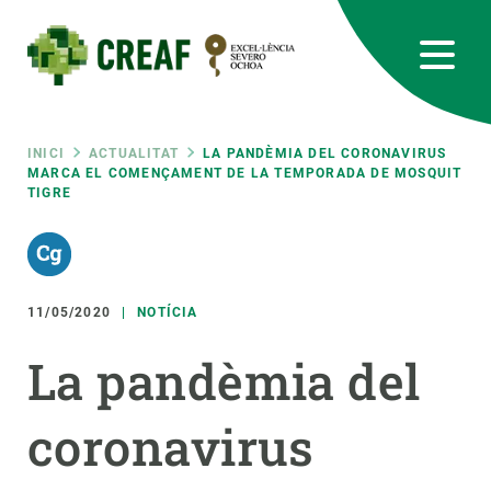
Vés
al
contingut
CREAF
EN
CA
ES
Bluesky
Instagram
Linkedin
Twitter
Youtube
RRSS
Fil
INICI
ACTUALITAT
LA PANDÈMIA DEL CORONAVIRUS
MARCA EL COMENÇAMENT DE LA TEMPORADA DE MOSQUIT
TIGRE
Featured
INTRANET
d'ariadna
responsive
11/05/2020
NOTÍCIA
Responsive
SOBRE NOSALTRES
La pandèmia del
menu
RECERCA
coronavirus
CIÈNCIA EN ACCIÓ
UNEIX-TE A NOSALTRES