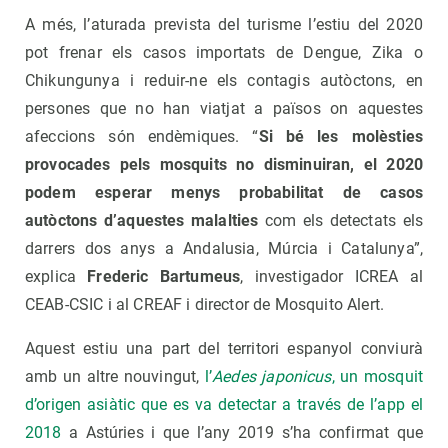
A més, l’aturada prevista del turisme l’estiu del 2020
pot frenar els casos importats de Dengue, Zika o
Chikungunya i reduir-ne els contagis autòctons, en
persones que no han viatjat a països on aquestes
afeccions són endèmiques. “
Si bé les molèsties
provocades pels mosquits no disminuiran, el 2020
podem esperar menys probabilitat de casos
autòctons d’aquestes malalties
com els detectats els
darrers dos anys a Andalusia, Múrcia i Catalunya”,
explica
Frederic Bartumeus
, investigador ICREA al
CEAB-CSIC i al CREAF i director de Mosquito Alert.
Aquest estiu una part del territori espanyol conviurà
amb un altre nouvingut,
l’
Aedes japonicus
, un mosquit
d’origen asiàtic que es va detectar a través de l’app el
2018
a Astúries i que l’any 2019 s’ha confirmat que