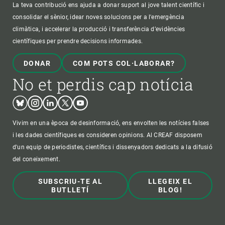
La teva contribució ens ajuda a donar suport al jove talent científic i
consolidar el sènior, idear noves solucions per a l'emergència
climàtica, i accelerar la producció i transferència d’evidències
científiques per prendre decisions informades.
DONAR
COM POTS COL·LABORAR?
No et perdis cap notícia
Bluesky
Instagram
Linkedin
Twitter
Youtube
Vivim en una època de desinformació, ens envolten les notícies falses
i les dades científiques es consideren opinions. Al CREAF disposem
d'un equip de periodistes, científics i dissenyadors dedicats a la difusió
del coneixement.
SUBSCRIU-TE AL
LLEGEIX EL
BUTLLETÍ
BLOG!