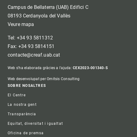
Campus de Bellaterra (UAB) Edifici C
08193 Cerdanyola del Vallès
Veure mapa
Tel: +34 93 5811312
Fax: +34 93 5814151
contacte@creaf.uab.cat
Web s'ha elaborada gràcies a l'ajuda:
CEX2023-001340-S
Web desenvolupat per Omitsis Consulting
Footer
SOBRE NOSALTRES
El Centre
La nostra gent
Transparència
Equitat, diversitat i igualtat
Oficina de premsa