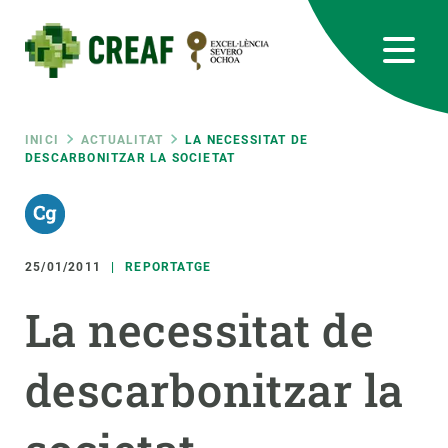
Vés
al
contingut
CREAF
EN
CA
ES
Bluesky
Instagram
Linkedin
Twitter
Youtube
RRSS
Fil
INICI
ACTUALITAT
LA NECESSITAT DE
DESCARBONITZAR LA SOCIETAT
Featured
INTRANET
d'ariadna
responsive
25/01/2011
REPORTATGE
Responsive
SOBRE NOSALTRES
La necessitat de
menu
RECERCA
descarbonitzar la
CIÈNCIA EN ACCIÓ
UNEIX-TE A NOSALTRES