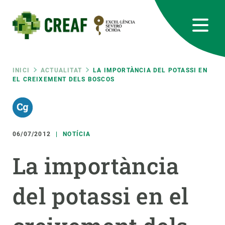
Vés
al
contingut
CREAF
EN
CA
ES
Bluesky
Instagram
Linkedin
Twitter
Youtube
RRSS
Fil
INICI
ACTUALITAT
LA IMPORTÀNCIA DEL POTASSI EN
EL CREIXEMENT DELS BOSCOS
Featured
INTRANET
d'ariadna
responsive
06/07/2012
NOTÍCIA
Responsive
SOBRE NOSALTRES
La importància
menu
RECERCA
del potassi en el
CIÈNCIA EN ACCIÓ
UNEIX-TE A NOSALTRES