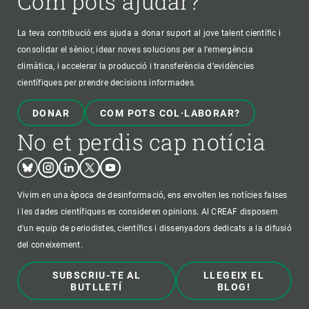
Com pots ajudar?
La teva contribució ens ajuda a donar suport al jove talent científic i
consolidar el sènior, idear noves solucions per a l'emergència
climàtica, i accelerar la producció i transferència d’evidències
científiques per prendre decisions informades.
DONAR
COM POTS COL·LABORAR?
No et perdis cap notícia
Bluesky
Instagram
Linkedin
Twitter
Youtube
Vivim en una època de desinformació, ens envolten les notícies falses
i les dades científiques es consideren opinions. Al CREAF disposem
d'un equip de periodistes, científics i dissenyadors dedicats a la difusió
del coneixement.
SUBSCRIU-TE AL
LLEGEIX EL
BUTLLETÍ
BLOG!