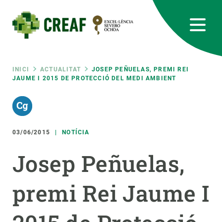
Vés
al
contingut
CREAF
EN
CA
ES
Bluesky
Instagram
Linkedin
Twitter
Youtube
RRSS
Fil
INICI
ACTUALITAT
JOSEP PEÑUELAS, PREMI REI
JAUME I 2015 DE PROTECCIÓ DEL MEDI AMBIENT
Featured
INTRANET
d'ariadna
responsive
03/06/2015
NOTÍCIA
Responsive
SOBRE NOSALTRES
Josep Peñuelas,
menu
RECERCA
premi Rei Jaume I
CIÈNCIA EN ACCIÓ
UNEIX-TE A NOSALTRES