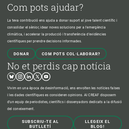
Com pots ajudar?
La teva contribució ens ajuda a donar suport al jove talent científic i
consolidar el sènior, idear noves solucions per a l'emergència
climàtica, i accelerar la producció i transferència d’evidències
científiques per prendre decisions informades.
DONAR
COM POTS COL·LABORAR?
No et perdis cap notícia
Bluesky
Instagram
Linkedin
Twitter
Youtube
Vivim en una època de desinformació, ens envolten les notícies falses
i les dades científiques es consideren opinions. Al CREAF disposem
d'un equip de periodistes, científics i dissenyadors dedicats a la difusió
del coneixement.
SUBSCRIU-TE AL
LLEGEIX EL
BUTLLETÍ
BLOG!