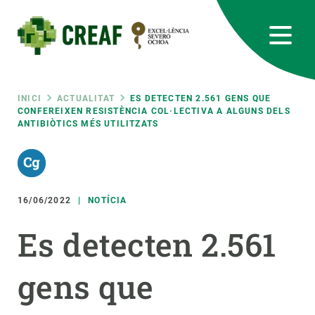
Vés
al
contingut
CREAF
EN
CA
ES
Bluesky
Instagram
Linkedin
Twitter
Youtube
RRSS
Fil
INICI
ACTUALITAT
ES DETECTEN 2.561 GENS QUE
CONFEREIXEN RESISTÈNCIA COL·LECTIVA A ALGUNS DELS
ANTIBIÒTICS MÉS UTILITZATS
Featured
INTRANET
d'ariadna
responsive
16/06/2022
NOTÍCIA
Responsive
SOBRE NOSALTRES
Es detecten 2.561
menu
RECERCA
gens que
CIÈNCIA EN ACCIÓ
UNEIX-TE A NOSALTRES