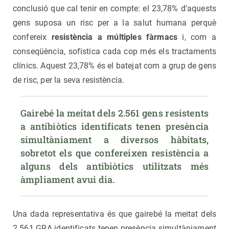
conclusió que cal tenir en compte: el 23,78% d'aquests
gens suposa un risc per a la salut humana perquè
confereix
resistència a múltiples fàrmacs
i, com a
conseqüència, sofistica cada cop més els tractaments
clínics. Aquest 23,78% és el batejat com a grup de gens
de risc, per la seva resistència.
Gairebé la meitat dels 2.561 gens resistents 
a antibiòtics identificats tenen presència 
simultàniament a diversos hàbitats, 
sobretot els que confereixen resistència a 
alguns dels antibiòtics utilitzats més 
àmpliament avui dia.
Una dada representativa és que gairebé la meitat dels
2.561 GRA identificats tenen presència simultàniament