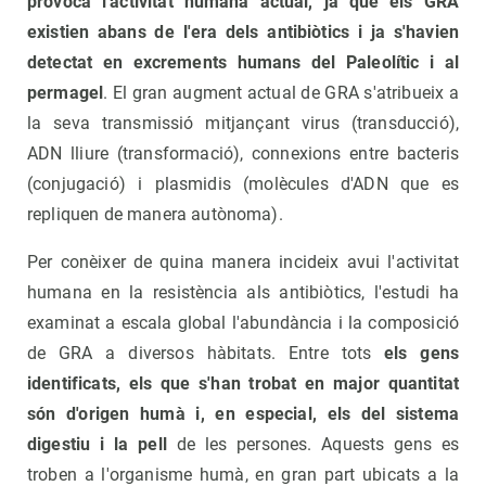
provoca l'activitat humana actual, ja que els GRA
existien abans de l'era dels antibiòtics i ja s'havien
detectat en excrements humans del Paleolític i al
permagel
. El gran augment actual de GRA s'atribueix a
la seva transmissió mitjançant virus (transducció),
ADN lliure (transformació), connexions entre bacteris
(conjugació) i plasmidis (molècules d'ADN que es
repliquen de manera autònoma).
Per conèixer de quina manera incideix avui l'activitat
humana en la resistència als antibiòtics, l'estudi ha
examinat a escala global l'abundància i la composició
de GRA a diversos hàbitats. Entre tots
els gens
identificats, els que s'han trobat en major quantitat
són d'origen humà i, en especial, els del sistema
digestiu i la pell
de les persones. Aquests gens es
troben a l'organisme humà, en gran part ubicats a la