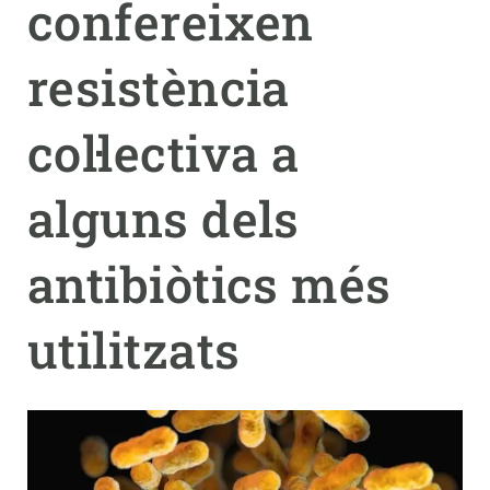
confereixen
PARTICIPA
resistència
NOTÍCIES I AGENDA
col·lectiva a
alguns dels
antibiòtics més
utilitzats