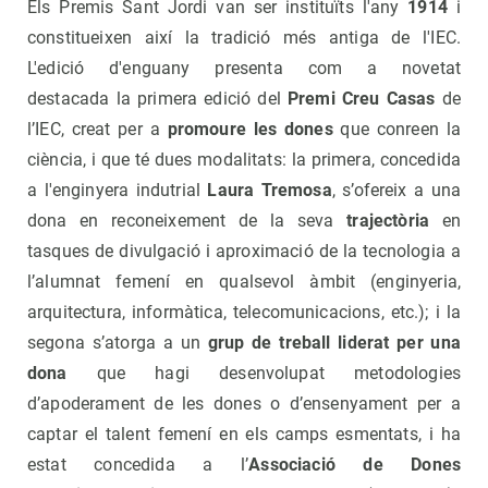
Els Premis Sant Jordi van ser instituïts l'any
1914
i
constitueixen així la tradició més antiga de l'IEC.
L'edició d'enguany presenta com a novetat
destacada la primera edició del
Premi Creu Casas
de
l’IEC, creat per a
promoure les dones
que conreen la
ciència, i que té dues modalitats: la primera, concedida
a l'enginyera indutrial
Laura Tremosa
, s’ofereix a una
dona en reconeixement de la seva
trajectòria
en
tasques de divulgació i aproximació de la tecnologia a
l’alumnat femení en qualsevol àmbit (enginyeria,
arquitectura, informàtica, telecomunicacions, etc.); i la
segona s’atorga a un
grup de treball liderat per una
dona
que hagi desenvolupat metodologies
d’apoderament de les dones o d’ensenyament per a
captar el talent femení en els camps esmentats, i ha
estat concedida a l’
Associació de Dones