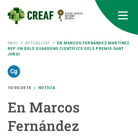
Vés
al
contingut
CREAF
EN
CA
ES
Bluesky
Instagram
Linkedin
Twitter
Youtube
RRSS
Fil
INICI
ACTUALITAT
EN MARCOS FERNÁNDEZ MARTÍNEZ
REP UN DELS GUARDONS CIENTÍFICS DELS PREMIS SANT
JORDI
Featured
INTRANET
d'ariadna
responsive
10/05/2018
NOTÍCIA
Responsive
SOBRE NOSALTRES
En Marcos
menu
RECERCA
Fernández
CIÈNCIA EN ACCIÓ
UNEIX-TE A NOSALTRES