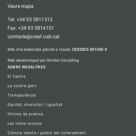
Veure mapa
Tel: +34 93 5811312
Fax: +34 93 5814151
contacte@creaf.uab.cat
Web s'ha elaborada gràcies a l'ajuda:
CEX2023-001340-S
Web desenvolupat per Omitsis Consulting
Footer
SOBRE NOSALTRES
El Centre
La nostra gent
Transparència
Equitat, diversitat i igualtat
Oficina de premsa
Les instal·lacions
Ciència oberta i gestió del coneixement