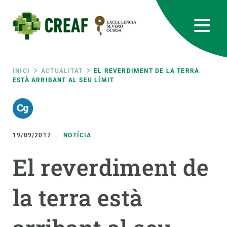
Vés
al
contingut
CREAF
EN
CA
ES
Bluesky
Instagram
Linkedin
Twitter
Youtube
RRSS
Fil
INICI
ACTUALITAT
EL REVERDIMENT DE LA TERRA
ESTÀ ARRIBANT AL SEU LÍMIT
Featured
INTRANET
d'ariadna
responsive
19/09/2017
NOTÍCIA
Responsive
SOBRE NOSALTRES
El reverdiment de
menu
RECERCA
la terra està
CIÈNCIA EN ACCIÓ
UNEIX-TE A NOSALTRES