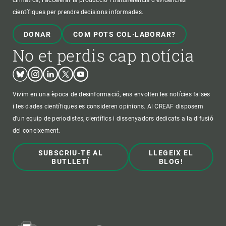
científiques per prendre decisions informades.
DONAR
COM POTS COL·LABORAR?
No et perdis cap notícia
Bluesky
Instagram
Linkedin
Twitter
Youtube
Vivim en una època de desinformació, ens envolten les notícies falses
i les dades científiques es consideren opinions. Al CREAF disposem
d'un equip de periodistes, científics i dissenyadors dedicats a la difusió
del coneixement.
SUBSCRIU-TE AL
LLEGEIX EL
BUTLLETÍ
BLOG!