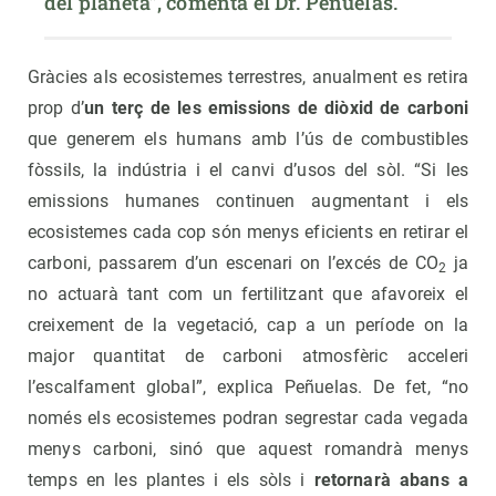
del planeta”, comenta el Dr. Peñuelas.
Gràcies als ecosistemes terrestres, anualment es retira
prop d’
un terç de les emissions de diòxid de carboni
que generem els humans amb l’ús de combustibles
fòssils, la indústria i el canvi d’usos del sòl. “Si les
emissions humanes continuen augmentant i els
ecosistemes cada cop són menys eficients en retirar el
carboni, passarem d’un escenari on l’excés de CO
ja
2
no actuarà tant com un fertilitzant que afavoreix el
creixement de la vegetació, cap a un període on la
major quantitat de carboni atmosfèric acceleri
l’escalfament global”, explica Peñuelas. De fet, “no
només els ecosistemes podran segrestar cada vegada
menys carboni, sinó que aquest romandrà menys
temps en les plantes i els sòls i
retornarà abans a