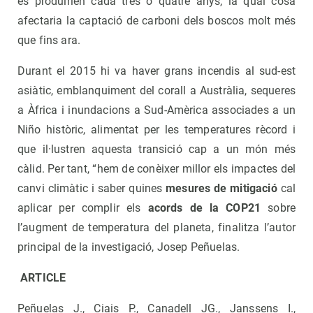
es produirien cada tres o quatre anys, la qual cosa
afectaria la captació de carboni dels boscos molt més
que fins ara.
Durant el 2015 hi va haver grans incendis al sud-est
asiàtic, emblanquiment del corall a Austràlia, sequeres
a Àfrica i inundacions a Sud-Amèrica associades a un
Niño històric, alimentat per les temperatures rècord i
que il·lustren aquesta transició cap a un món més
càlid. Per tant, “hem de conèixer millor els impactes del
canvi climàtic i saber quines
mesures de mitigació
cal
aplicar per complir els
acords de la COP21
sobre
l’augment de temperatura del planeta, finalitza l’autor
principal de la investigació, Josep Peñuelas.
ARTICLE
Peñuelas J., Ciais P., Canadell JG., Janssens I.,