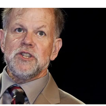
erra
Serveis tècnics
Programa de màsters i doctorat
s
Vine de visitant o sabàtic
Segell de bones pràctiques HRS4R
Un lloc on créixer
Desenvolupament de carrera
Seminaris i activitats internes
T’oferim formació