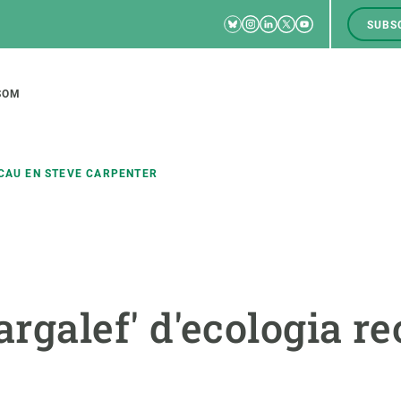
Bluesky
Instagram
Linkedin
Twitter
Youtube
SUBS
RRSS
M
to
SOM
tion
ECAU EN STEVE CARPENTER
CIÈNCIA EN ACCIÓ
UNEIX-TE A NOSALTRES
a
Impacte
Borsa de treball
C
rgalef' d'ecologia re
Solucions
Oportunitats acadèmiques
F
Innovació
Demana la teva MSCA-PF
M
 ecosistemes
Política i gestió
Demana la teva beca ERC