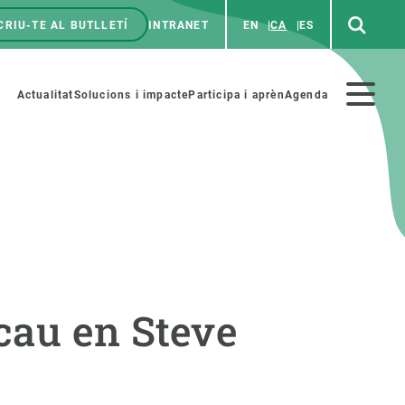
CRIU-TE AL BUTLLETÍ
INTRANET
EN
CA
ES
enú
p
Menú
Actualitat
Solucions i impacte
Participa i aprèn
Agenda
secundario
PARTICIPA
NOTÍCIES I AGENDA
iència i art
Agenda
cau en Steve
es ciència amb nosaltres
Esdeveniments anteriors
aterials educatius
Actualitat
COL·LABORA
Notícies