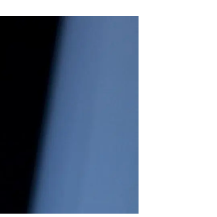
Biodiversitat
Canvi global
Funcionament dels ecosistemes
Observació de la terra