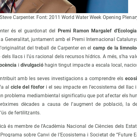
 Steve Carpenter. Font: 2011 World Water Week Opening Plenar
enter és el guardonat del
Premi Ramon Margalef d'Ecologi
a Generalitat, juntament amb el Premi Internacional Catalunya
l'originalitat del treball de Carpenter en el
camp de la limnolo
dels llacs i l’ús racional dels recursos hídrics. A més, s'ha va
ocència
i
divulgació
hagin tingut impacte a escala local, nacio
ntribuit amb les seves investigacions a comprendre els
ecos
fa al
cicle del fòsfor
i el seu impacte en l’ecosistema del llac i 
 un problema mediambiental significatiu que pot afectar els h
s pròximes dècades a causa de l’augment de població, la d
’ús de fertilitzants.
icà és membre de l’Acadèmia Nacional de Ciències dels Estats 
 Programa sobre Canvi de l’Ecosistema i Societat de “Future E