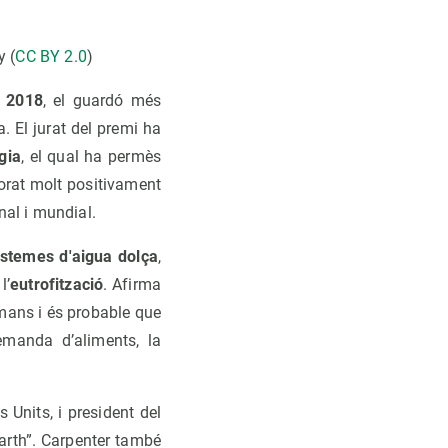
y (
CC BY 2.0
)
a 2018
, el guardó més
. El jurat del premi ha
gia
, el qual ha permès
lorat molt positivament
nal i mundial.
istemes d'aigua dolça
,
l’
eutrofització
. Afirma
umans i és probable que
emanda d’aliments, la
Units, i president del
arth”. Carpenter també