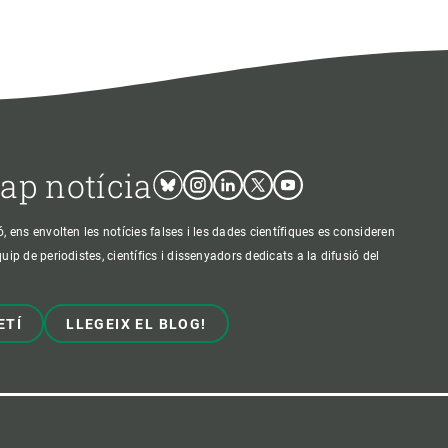
cap notícia
Bluesky
Instagram
Linkedin
Twitter
Youtube
ens envolten les notícies falses i les dades científiques es consideren
p de periodistes, científics i dissenyadors dedicats a la difusió del
ETÍ
LLEGEIX EL BLOG!