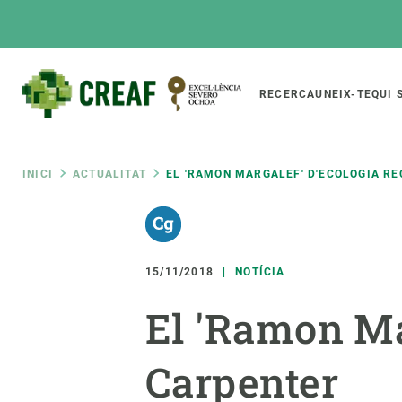
Vés
al
contingut
Main
RECERCA
UNEIX-TE
QUI 
CREAF
naviga
Fil
INICI
ACTUALITAT
EL 'RAMON MARGALEF' D'ECOLOGIA R
Featured
d'ariadna
INTRANET
Responsive
SOBRE NOSALTRES
RECERCA
responsive
15/11/2018
NOTÍCIA
El Centre
Directori de recerc
El 'Ramon Ma
menu
Organització institucional
Biodiversitat
Transparència
Canvi global
Carpenter
La nostra gent
Funcionament dels