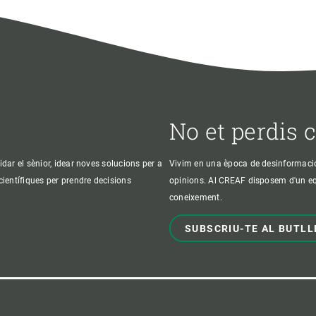
No et perdis 
idar el sènior, idear noves solucions per a
Vivim en una època de desinformació, 
 científiques per prendre decisions
opinions. Al CREAF disposem d'un equi
coneixement.
SUBSCRIU-TE AL BUTLL