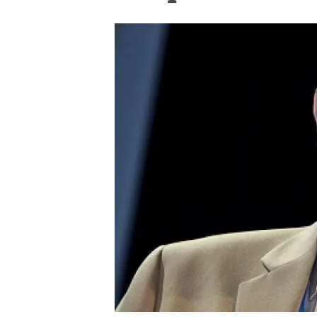
Marca i logotips
Observació de la t
Infraestructures
Temes transversal
Equitat, Diversitat i Inclusió (EDI)
Publicacions
Oficina de premsa
Synthesis Actions
Ciència oberta i gestió del coneixement
Documentació