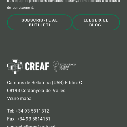
d'un equip de periodistes, científics i dissenyadors dedicats a la difusió
del coneixement.
SUBSCRIU-TE AL
LLEGEIX EL
BUTLLETÍ
BLOG!
Campus de Bellaterra (UAB) Edifici C
08193 Cerdanyola del Vallès
Veure mapa
Tel: +34 93 5811312
Fax: +34 93 5814151
contacte@creaf.uab.cat