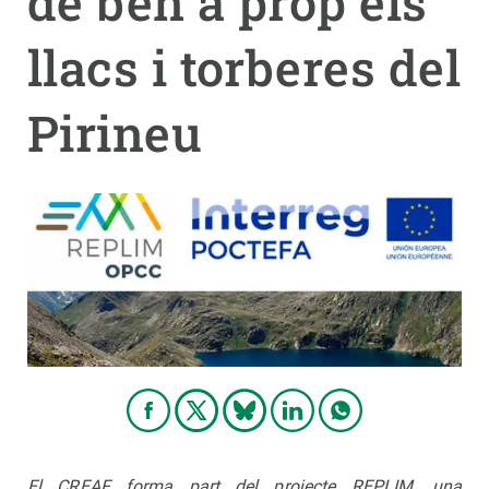
de ben a prop els
llacs i torberes del
PARTICIPA
NOTÍCIES I AGENDA
Pirineu
El CREAF forma part del projecte REPLIM, una