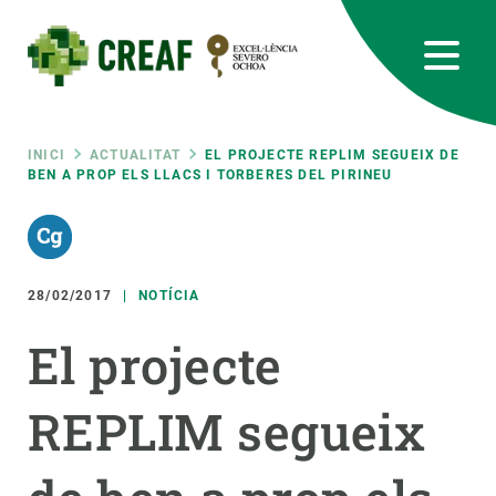
Vés
al
contingut
CREAF
EN
CA
ES
Bluesky
Instagram
Linkedin
Twitter
Youtube
RRSS
Fil
INICI
ACTUALITAT
EL PROJECTE REPLIM SEGUEIX DE
BEN A PROP ELS LLACS I TORBERES DEL PIRINEU
Featured
INTRANET
d'ariadna
responsive
28/02/2017
NOTÍCIA
Responsive
SOBRE NOSALTRES
El projecte
menu
RECERCA
REPLIM segueix
CIÈNCIA EN ACCIÓ
UNEIX-TE A NOSALTRES