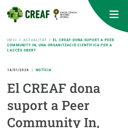
Vés
al
contingut
CREAF
EN
CA
ES
Bluesky
Instagram
Linkedin
Twitter
Youtube
RRSS
Fil
INICI
ACTUALITAT
EL CREAF DONA SUPORT A PEER
COMMUNITY IN, UNA ORGANITZACIÓ CIENTÍFICA PER A
L’ACCÉS OBERT
Featured
INTRANET
d'ariadna
responsive
14/01/2026
NOTÍCIA
El CREAF dona
Responsive
SOBRE NOSALTRES
suport a Peer
menu
RECERCA
CIÈNCIA EN ACCIÓ
Community In,
UNEIX-TE A NOSALTRES