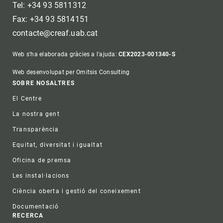
Tel: +34 93 5811312
Fax: +34 93 5814151
contacte@creaf.uab.cat
Web s'ha elaborada gràcies a l'ajuda:
CEX2023-001340-S
Web desenvolupat per Omitsis Consulting
Footer
SOBRE NOSALTRES
El Centre
La nostra gent
Transparència
Equitat, diversitat i igualtat
Oficina de premsa
Les instal·lacions
Ciència oberta i gestió del coneixement
Documentació
RECERCA