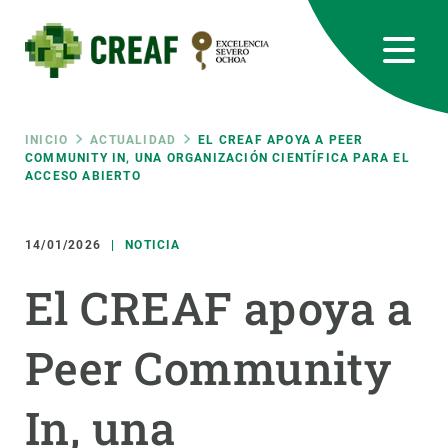
Pasar
al
contenido
principal
CREAF
EN
CA
ES
Bluesky
Instagram
Linkedin
Twitter
Youtube
RRSS
Ruta
INICIO
ACTUALIDAD
EL CREAF APOYA A PEER
COMMUNITY IN, UNA ORGANIZACIÓN CIENTÍFICA PARA EL
ACCESO ABIERTO
Featured
INTRANET
de
responsive
14/01/2026
NOTICIA
navegación
El CREAF apoya a
Responsive
SOBRE NOSOTROS
Peer Community
menu
INVESTIGACIÓN
CIENCIA EN ACCIÓN
In, una
ÚNETE A NOSOTROS