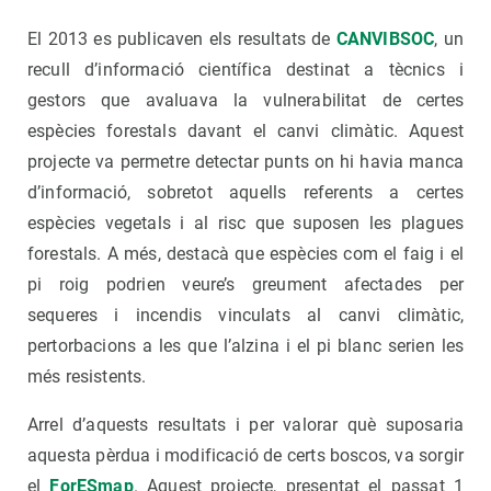
El 2013 es publicaven els resultats de
CANVIBSOC
, un
recull d’informació científica destinat a tècnics i
gestors que avaluava la vulnerabilitat de certes
espècies forestals davant el canvi climàtic. Aquest
projecte va permetre detectar punts on hi havia manca
d’informació, sobretot aquells referents a certes
espècies vegetals i al risc que suposen les plagues
forestals. A més, destacà que espècies com el faig i el
pi roig podrien veure’s greument afectades per
sequeres i incendis vinculats al canvi climàtic,
pertorbacions a les que l’alzina i el pi blanc serien les
més resistents.
Arrel d’aquests resultats i per valorar què suposaria
aquesta pèrdua i modificació de certs boscos, va sorgir
el
ForESmap
. Aquest projecte, presentat el passat 1