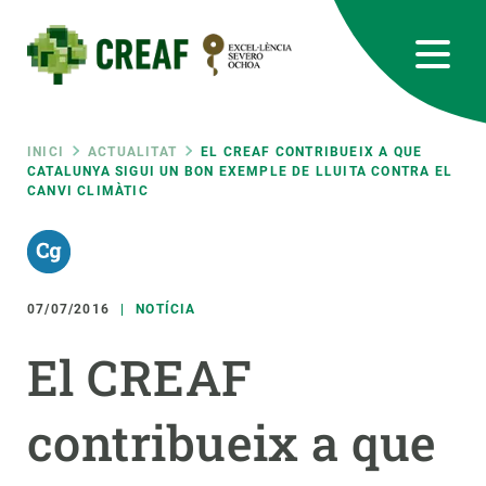
Vés
al
contingut
CREAF
EN
CA
ES
Bluesky
Instagram
Linkedin
Twitter
Youtube
RRSS
Fil
INICI
ACTUALITAT
EL CREAF CONTRIBUEIX A QUE
CATALUNYA SIGUI UN BON EXEMPLE DE LLUITA CONTRA EL
CANVI CLIMÀTIC
Featured
INTRANET
d'ariadna
responsive
07/07/2016
NOTÍCIA
Responsive
SOBRE NOSALTRES
El CREAF
menu
RECERCA
contribueix a que
CIÈNCIA EN ACCIÓ
UNEIX-TE A NOSALTRES