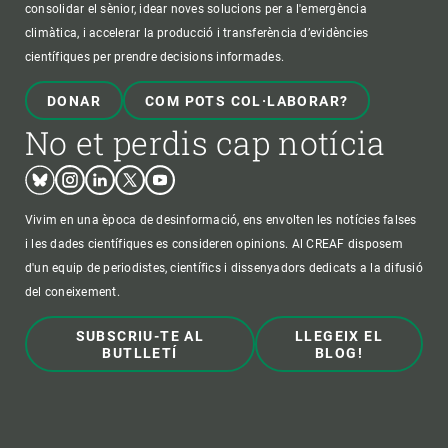
consolidar el sènior, idear noves solucions per a l'emergència
climàtica, i accelerar la producció i transferència d’evidències
científiques per prendre decisions informades.
DONAR
COM POTS COL·LABORAR?
No et perdis cap notícia
Bluesky
Instagram
Linkedin
Twitter
Youtube
Vivim en una època de desinformació, ens envolten les notícies falses
i les dades científiques es consideren opinions. Al CREAF disposem
d'un equip de periodistes, científics i dissenyadors dedicats a la difusió
del coneixement.
SUBSCRIU-TE AL
LLEGEIX EL
BUTLLETÍ
BLOG!