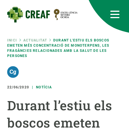
Vés
al
contingut
CREAF
EN
CA
ES
Bluesky
Instagram
Linkedin
Twitter
Youtube
RRSS
Fil
INICI
ACTUALITAT
DURANT L’ESTIU ELS BOSCOS
EMETEN MÉS CONCENTRACIÓ DE MONOTERPENS, LES
FRAGÀNCIES RELACIONADES AMB LA SALUT DE LES
Featured
INTRANET
PERSONES
d'ariadna
responsive
Responsive
22/06/2020
NOTÍCIA
SOBRE NOSALTRES
Durant l’estiu els
menu
RECERCA
CIÈNCIA EN ACCIÓ
boscos emeten
UNEIX-TE A NOSALTRES