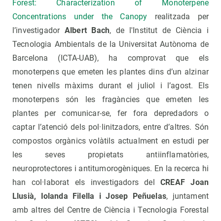
Forest: Characterization of Monoterpene
Concentrations under the Canopy
realitzada per
l’investigador
Albert Bach
, de l'Institut de Ciència i
Tecnologia Ambientals de la Universitat Autònoma de
Barcelona (ICTA-UAB), ha comprovat que els
monoterpens que emeten les plantes dins d’un alzinar
tenen nivells màxims durant el juliol i l’agost. Els
monoterpens són les fragàncies que emeten les
plantes per comunicar-se, fer fora depredadors o
captar l’atenció dels pol·linitzadors, entre d’altres. Són
compostos orgànics volàtils actualment en estudi per
les seves propietats antiinflamatòries,
neuroprotectores i antitumorogèniques. En la recerca hi
han col·laborat els investigadors del
CREAF Joan
Llusià, Iolanda Filella i Josep Peñuelas
, juntament
amb altres del Centre de Ciència i Tecnologia Forestal