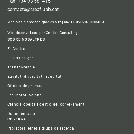
Fax: +34 93 5814151
contacte@creaf.uab.cat
Web s'ha elaborada gràcies a l'ajuda:
CEX2023-001340-S
Web desenvolupat per Omitsis Consulting
Footer
SOBRE NOSALTRES
El Centre
La nostra gent
Transparència
Equitat, diversitat i igualtat
Oficina de premsa
Les instal·lacions
Ciència oberta i gestió del coneixement
Documentació
RECERCA
Projectes, eines i grups de recerca