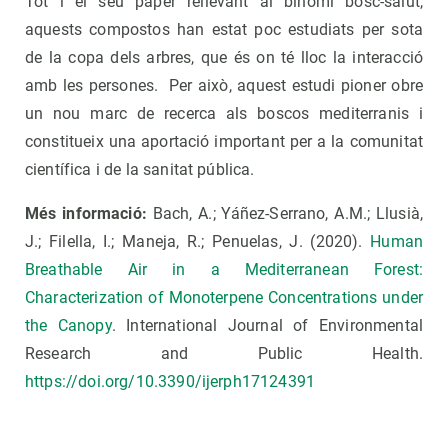
Tot i el seu paper rellevant al binomi bosc-salut,
aquests compostos han estat poc estudiats per sota
de la copa dels arbres, que és on té lloc la interacció
amb les persones. Per això, aquest estudi pioner obre
un nou marc de recerca als boscos mediterranis i
constitueix una aportació important per a la comunitat
científica i de la sanitat pública.
Més informació:
Bach, A.; Yáñez-Serrano, A.M.; Llusià,
J.; Filella, I.; Maneja, R.; Penuelas, J. (2020).
Human
Breathable Air in a Mediterranean Forest:
Characterization of Monoterpene Concentrations under
the Canopy
. International Journal of Environmental
Research and Public Health.
https://doi.org/10.3390/ijerph17124391