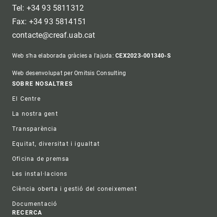
Tel: +34 93 5811312
Fax: +34 93 5814151
contacte@creaf.uab.cat
Web s'ha elaborada gràcies a l'ajuda:
CEX2023-001340-S
Web desenvolupat per Omitsis Consulting
Footer
SOBRE NOSALTRES
El Centre
La nostra gent
Transparència
Equitat, diversitat i igualtat
Oficina de premsa
Les instal·lacions
Ciència oberta i gestió del coneixement
Documentació
RECERCA