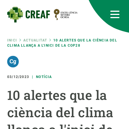
Vés
al
contingut
CREAF
EN
CA
ES
Bluesky
Instagram
Linkedin
Twitter
Youtube
RRSS
Fil
INICI
ACTUALITAT
10 ALERTES QUE LA CIÈNCIA DEL
CLIMA LLANÇA A L'INICI DE LA COP28
Featured
INTRANET
d'ariadna
responsive
03/12/2023
NOTÍCIA
Responsive
SOBRE NOSALTRES
10 alertes que la
menu
RECERCA
ciència del clima
CIÈNCIA EN ACCIÓ
UNEIX-TE A NOSALTRES