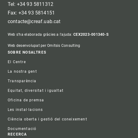
Tel: +34 93 5811312
Fax: +34 93 5814151
contacte@creaf.uab.cat
Web s'ha elaborada gràcies a l'ajuda:
CEX2023-001340-S
Web desenvolupat per Omitsis Consulting
Footer
SOBRE NOSALTRES
El Centre
La nostra gent
Transparència
Equitat, diversitat i igualtat
Oficina de premsa
Les instal·lacions
Ciència oberta i gestió del coneixement
Documentació
RECERCA