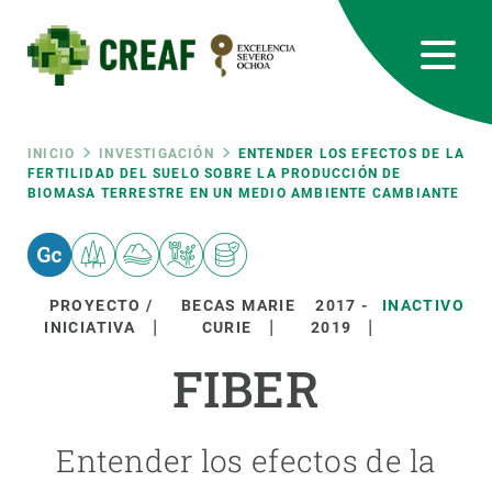
Pasar
al
contenido
principal
CREAF
EN
CA
ES
Bluesky
Instagram
Linkedin
Twitter
Youtube
RRSS
Ruta
INICIO
INVESTIGACIÓN
ENTENDER LOS EFECTOS DE LA
FERTILIDAD DEL SUELO SOBRE LA PRODUCCIÓN DE
BIOMASA TERRESTRE EN UN MEDIO AMBIENTE CAMBIANTE
Featured
INTRANET
de
responsive
navegación
PROYECTO /
BECAS MARIE
2017
-
INACTIVO
Responsive
INICIATIVA
CURIE
2019
SOBRE NOSOTROS
FIBER
menu
INVESTIGACIÓN
CIENCIA EN ACCIÓN
Entender los efectos de la
ÚNETE A NOSOTROS