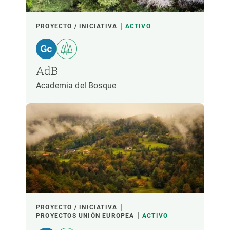
LIDERADO POR
PROYECTO / INICIATIVA
ACTIVO
PARTICIPANTES
AdB
Academia del Bosque
FINANCIACIÓN
AÑO DE INICIO
LIDERAZGO CREAF
LIDERAZGO EXTERNO
- CUALQUIERA -
ACTIVO
INACTIVO
PROYECTO / INICIATIVA
PROYECTOS UNIÓN EUROPEA
ACTIVO