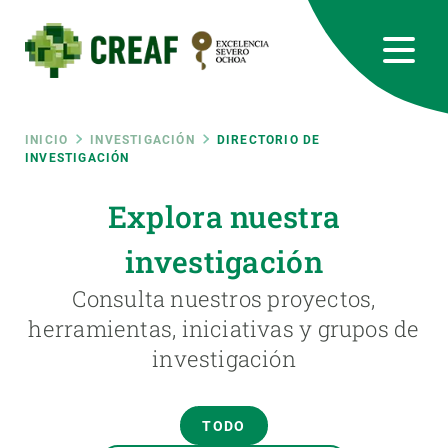
Pasar
al
contenido
principal
CREAF
EN
CA
ES
Bluesky
Instagram
Linkedin
Twitter
Youtube
RRSS
Ruta
INICIO
INVESTIGACIÓN
DIRECTORIO DE
INVESTIGACIÓN
Featured
INTRANET
de
Explora nuestra
responsive
investigación
navegación
Responsive
Consulta nuestros proyectos,
SOBRE NOSOTROS
herramientas, iniciativas y grupos de
menu
investigación
INVESTIGACIÓN
CIENCIA EN ACCIÓN
TODO
ÚNETE A NOSOTROS