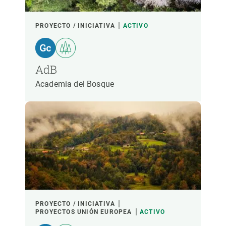
LIDERADO POR
PROYECTO / INICIATIVA
ACTIVO
PARTICIPANTES
AdB
Academia del Bosque
FINANCIACIÓN
AÑO DE INICIO
LIDERAZGO CREAF
LIDERAZGO EXTERNO
- CUALQUIERA -
ACTIVO
INACTIVO
PROYECTO / INICIATIVA
PROYECTOS UNIÓN EUROPEA
ACTIVO