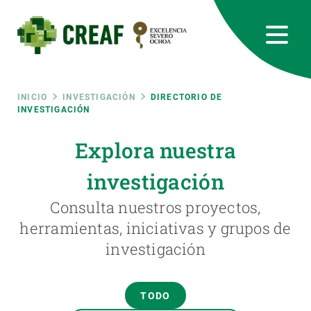
Pasar
al
contenido
principal
CREAF
EN
CA
ES
Bluesky
Instagram
Linkedin
Twitter
Youtube
RRSS
Ruta
INICIO
INVESTIGACIÓN
DIRECTORIO DE
INVESTIGACIÓN
Featured
INTRANET
de
Explora nuestra
responsive
investigación
navegación
Responsive
Consulta nuestros proyectos,
SOBRE NOSOTROS
herramientas, iniciativas y grupos de
menu
investigación
INVESTIGACIÓN
CIENCIA EN ACCIÓN
TODO
ÚNETE A NOSOTROS