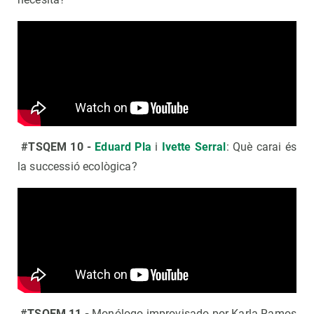
#TSQEM 10 -
Eduard Pla
i
Ivette Serral
: Què carai és
la successió ecològica?
#TSQEM 11 -
Monólogo improvisado por Karla Ramos