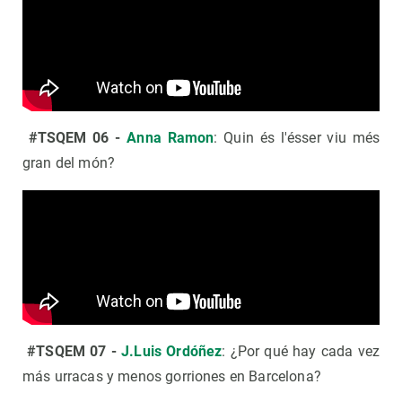
#TSQEM 06 -
Anna Ramon
: Quin és l'ésser viu més
gran del món?
#TSQEM 07 -
J.Luis Ordóñez
: ¿Por qué hay cada vez
más urracas y menos gorriones en Barcelona?