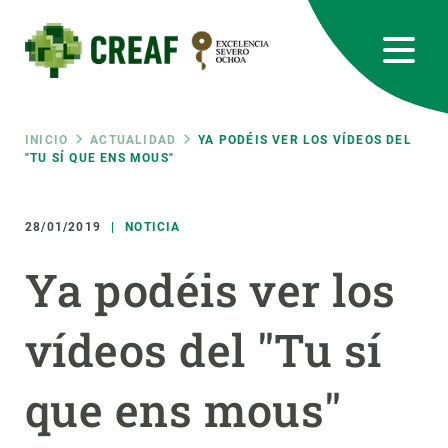
Pasar
al
contenido
principal
CREAF
EN
CA
ES
Bluesky
Instagram
Linkedin
Twitter
Youtube
RRSS
Ruta
INICIO
ACTUALIDAD
YA PODÉIS VER LOS VÍDEOS DEL
"TU SÍ QUE ENS MOUS"
Featured
INTRANET
de
28/01/2019
NOTICIA
responsive
navegación
Ya podéis ver los
Responsive
SOBRE NOSOTROS
vídeos del "Tu sí
menu
INVESTIGACIÓN
que ens mous"
CIENCIA EN ACCIÓN
ÚNETE A NOSOTROS