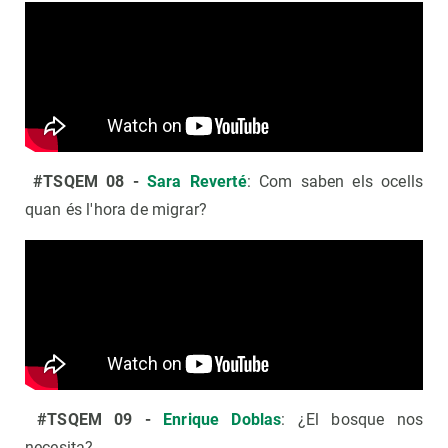
#TSQEM 08 -
Sara Reverté
: Com saben els ocells
quan és l'hora de migrar?
#TSQEM 09 -
Enrique Doblas
: ¿El bosque nos
necesita?