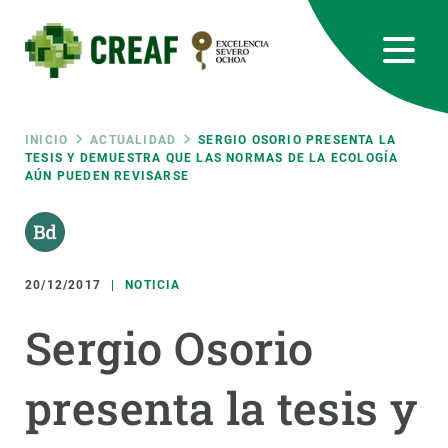
Pasar
al
contenido
principal
CREAF
EN
CA
ES
Bluesky
Instagram
Linkedin
Twitter
Youtube
RRSS
Ruta
INICIO
ACTUALIDAD
SERGIO OSORIO PRESENTA LA
TESIS Y DEMUESTRA QUE LAS NORMAS DE LA ECOLOGÍA
AÚN PUEDEN REVISARSE
Featured
INTRANET
de
responsive
navegación
20/12/2017
NOTICIA
Responsive
SOBRE NOSOTROS
Sergio Osorio
menu
INVESTIGACIÓN
presenta la tesis y
CIENCIA EN ACCIÓN
ÚNETE A NOSOTROS