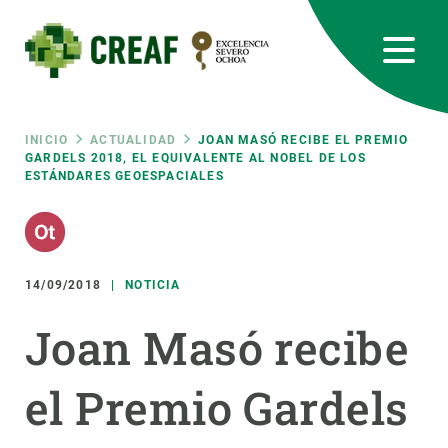
Pasar
al
contenido
principal
CREAF
EN
CA
ES
Bluesky
Instagram
Linkedin
Twitter
Youtube
RRSS
Ruta
INICIO
ACTUALIDAD
JOAN MASÓ RECIBE EL PREMIO
GARDELS 2018, EL EQUIVALENTE AL NOBEL DE LOS
ESTÁNDARES GEOESPACIALES
Featured
INTRANET
de
responsive
navegación
14/09/2018
NOTICIA
Responsive
SOBRE NOSOTROS
Joan Masó recibe
menu
INVESTIGACIÓN
el Premio Gardels
CIENCIA EN ACCIÓN
ÚNETE A NOSOTROS