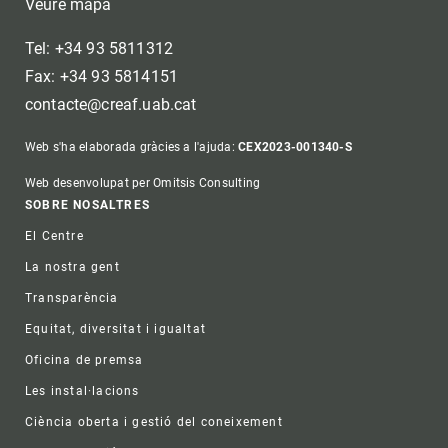
Veure mapa
Tel: +34 93 5811312
Fax: +34 93 5814151
contacte@creaf.uab.cat
Web s'ha elaborada gràcies a l'ajuda:
CEX2023-001340-S
Web desenvolupat per Omitsis Consulting
Footer
SOBRE NOSALTRES
El Centre
La nostra gent
Transparència
Equitat, diversitat i igualtat
Oficina de premsa
Les instal·lacions
Ciència oberta i gestió del coneixement