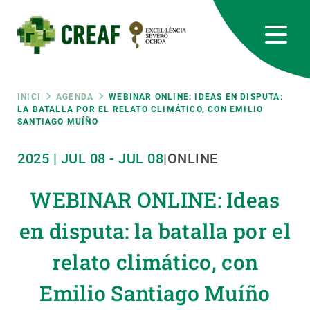
Vés
al
contingut
CREAF
EN
CA
ES
Bluesky
Instagram
Linkedin
Twitter
Youtube
RRSS
Fil
INICI
AGENDA
WEBINAR ONLINE: IDEAS EN DISPUTA:
LA BATALLA POR EL RELATO CLIMÁTICO, CON EMILIO
SANTIAGO MUÍÑO
Featured
INTRANET
d'ariadna
2025
|
JUL
08
-
JUL
08
|
ONLINE
responsive
WEBINAR ONLINE: Ideas
Responsive
SOBRE NOSALTRES
en disputa: la batalla por el
menu
RECERCA
relato climático, con
CIÈNCIA EN ACCIÓ
Emilio Santiago Muíño
UNEIX-TE A NOSALTRES