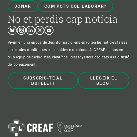
DONAR
COM POTS COL·LABORAR?
No et perdis cap notícia
Bluesky
Instagram
Linkedin
Twitter
Youtube
Vivim en una època de desinformació, ens envolten les notícies falses
i les dades científiques es consideren opinions. Al CREAF disposem
d'un equip de periodistes, científics i dissenyadors dedicats a la difusió
del coneixement.
SUBSCRIU-TE AL
LLEGEIX EL
BUTLLETÍ
BLOG!