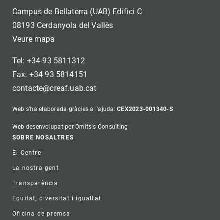
Campus de Bellaterra (UAB) Edifici C
08193 Cerdanyola del Vallès
Veure mapa
Tel: +34 93 5811312
Fax: +34 93 5814151
contacte@creaf.uab.cat
Web s'ha elaborada gràcies a l'ajuda:
CEX2023-001340-S
Web desenvolupat per Omitsis Consulting
Footer
SOBRE NOSALTRES
El Centre
La nostra gent
Transparència
Equitat, diversitat i igualtat
Oficina de premsa