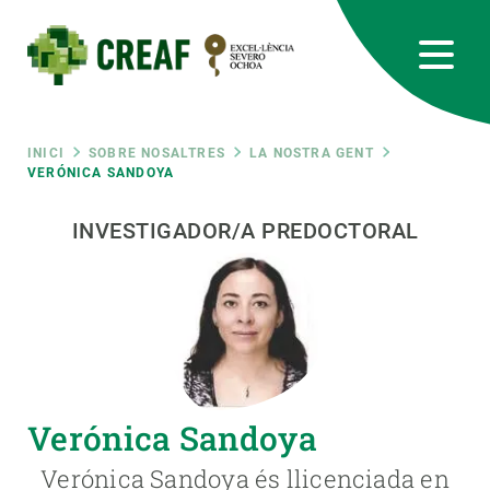
Vés
al
contingut
CREAF
EN
CA
ES
Bluesky
Instagram
Linkedin
Twitter
Youtube
RRSS
Fil
INICI
SOBRE NOSALTRES
LA NOSTRA GENT
VERÓNICA SANDOYA
Featured
INTRANET
d'ariadna
INVESTIGADOR/A PREDOCTORAL
responsive
Responsive
SOBRE NOSALTRES
menu
RECERCA
Verónica Sandoya
CIÈNCIA EN ACCIÓ
Verónica Sandoya és llicenciada en
UNEIX-TE A NOSALTRES