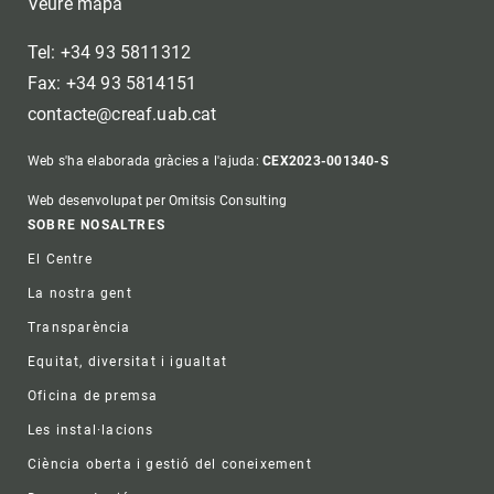
Veure mapa
Tel: +34 93 5811312
Fax: +34 93 5814151
contacte@creaf.uab.cat
Web s'ha elaborada gràcies a l'ajuda:
CEX2023-001340-S
Web desenvolupat per Omitsis Consulting
Footer
SOBRE NOSALTRES
El Centre
La nostra gent
Transparència
Equitat, diversitat i igualtat
Oficina de premsa
Les instal·lacions
Ciència oberta i gestió del coneixement