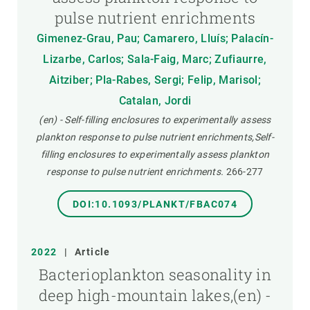
pulse nutrient enrichments
Gimenez-Grau, Pau; Camarero, Lluís; Palacín-
Lizarbe, Carlos; Sala-Faig, Marc; Zufiaurre,
Aitziber; Pla-Rabes, Sergi; Felip, Marisol;
Catalan, Jordi
(en) - Self-filling enclosures to experimentally assess
plankton response to pulse nutrient enrichments,Self-
filling enclosures to experimentally assess plankton
response to pulse nutrient enrichments.
266-277
DOI:10.1093/PLANKT/FBAC074
2022
|
Article
Bacterioplankton seasonality in
deep high-mountain lakes,(en) -