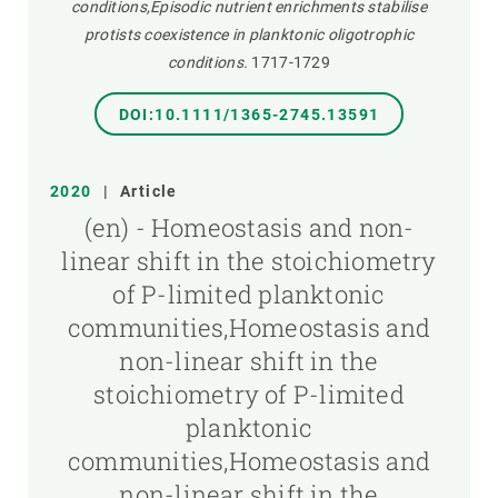
conditions,Episodic nutrient enrichments stabilise
protists coexistence in planktonic oligotrophic
conditions.
1717-1729
DOI:10.1111/1365-2745.13591
2020
|
Article
(en) - Homeostasis and non-
linear shift in the stoichiometry
of P-limited planktonic
communities,Homeostasis and
non-linear shift in the
stoichiometry of P-limited
planktonic
communities,Homeostasis and
non-linear shift in the