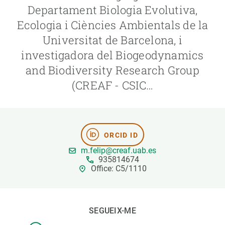
Departament Biologia Evolutiva,
Ecologia i Ciències Ambientals de la
PARTICIPA
Universitat de Barcelona, i
NOTÍCIES I AGENDA
investigadora del Biogeodynamics
and Biodiversity Research Group
(CREAF - CSIC…
ORCID ID
m.felip@creaf.uab.es
935814674
Office: C5/1110
SEGUEIX-ME