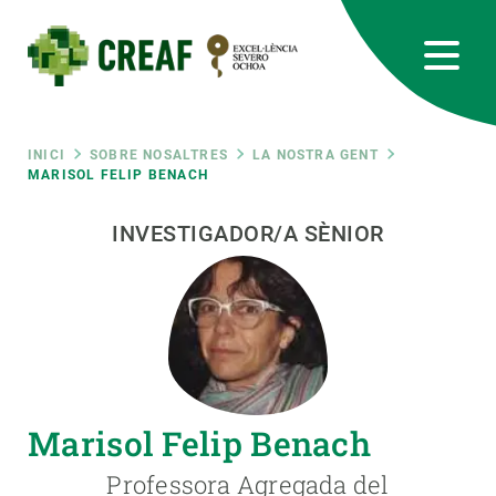
Vés
al
contingut
CREAF
EN
CA
ES
Bluesky
Instagram
Linkedin
Twitter
Youtube
RRSS
Fil
INICI
SOBRE NOSALTRES
LA NOSTRA GENT
MARISOL FELIP BENACH
Featured
INTRANET
d'ariadna
INVESTIGADOR/A SÈNIOR
responsive
Responsive
SOBRE NOSALTRES
menu
RECERCA
Marisol Felip Benach
CIÈNCIA EN ACCIÓ
Professora Agregada del
UNEIX-TE A NOSALTRES