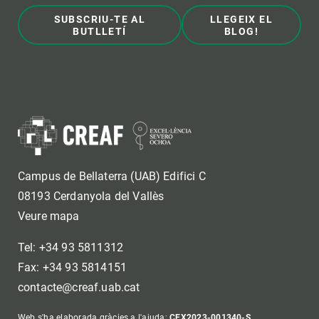
SUBSCRIU-TE AL
LLEGEIX EL
BUTLLETÍ
BLOG!
Campus de Bellaterra (UAB) Edifici C
08193 Cerdanyola del Vallès
Veure mapa
Tel: +34 93 5811312
Fax: +34 93 5814151
contacte@creaf.uab.cat
Web s'ha elaborada gràcies a l'ajuda:
CEX2023-001340-S