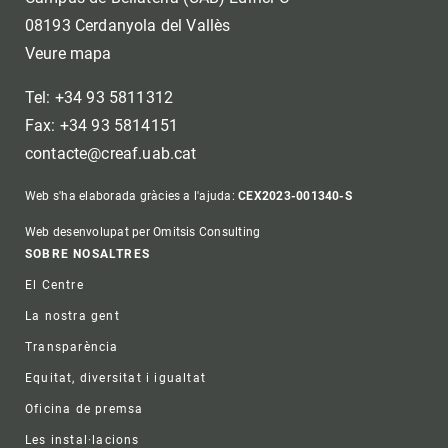
08193 Cerdanyola del Vallès
Veure mapa
Tel: +34 93 5811312
Fax: +34 93 5814151
contacte@creaf.uab.cat
Web s'ha elaborada gràcies a l'ajuda:
CEX2023-001340-S
Web desenvolupat per Omitsis Consulting
Footer
SOBRE NOSALTRES
El Centre
La nostra gent
Transparència
Equitat, diversitat i igualtat
Oficina de premsa
Les instal·lacions