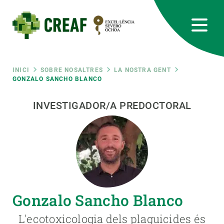
Vés
al
contingut
CREAF
EN
CA
ES
Bluesky
Instagram
Linkedin
Twitter
Youtube
RRSS
Fil
INICI
SOBRE NOSALTRES
LA NOSTRA GENT
GONZALO SANCHO BLANCO
Featured
INTRANET
d'ariadna
INVESTIGADOR/A PREDOCTORAL
responsive
Responsive
SOBRE NOSALTRES
menu
RECERCA
Gonzalo Sancho Blanco
CIÈNCIA EN ACCIÓ
L'ecotoxicologia dels plaguicides és
UNEIX-TE A NOSALTRES