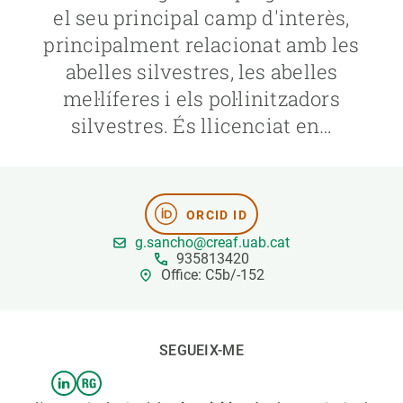
el seu principal camp d'interès,
principalment relacionat amb les
PARTICIPA
abelles silvestres, les abelles
NOTÍCIES I AGENDA
mel·líferes i els pol·linitzadors
silvestres. És llicenciat en…
ORCID ID
g.sancho@creaf.uab.cat
935813420
Office: C5b/-152
SEGUEIX-ME