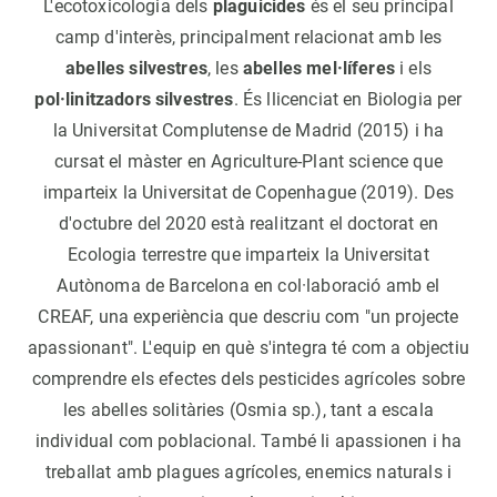
L'ecotoxicologia dels
plaguicides
és el seu principal
camp d'interès, principalment relacionat amb les
abelles silvestres
, les
abelles mel·líferes
i els
pol·linitzadors silvestres
. És llicenciat en Biologia per
la Universitat Complutense de Madrid (2015) i ha
cursat el màster en Agriculture-Plant science que
imparteix la Universitat de Copenhague (2019). Des
d'octubre del 2020 està realitzant el doctorat en
Ecologia terrestre que imparteix la Universitat
Autònoma de Barcelona en col·laboració amb el
CREAF, una experiència que descriu com "un projecte
apassionant". L'equip en què s'integra té com a objectiu
comprendre els efectes dels pesticides agrícoles sobre
les abelles solitàries (Osmia sp.), tant a escala
individual com poblacional. També li apassionen i ha
treballat amb plagues agrícoles, enemics naturals i