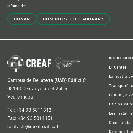
informades.
DONAR
COM POTS COL·LABORAR?
Foo
SOBRE NOS
El Centre
La nostra g
Campus de Bellaterra (UAB) Edifici C
Transparènc
08193 Cerdanyola del Vallès
Equitat, dive
Veure mapa
Oficina de 
Tel: +34 93 5811312
Les instal·l
Fax: +34 93 5814151
Ciència ober
contacte@creaf.uab.cat
Documentac