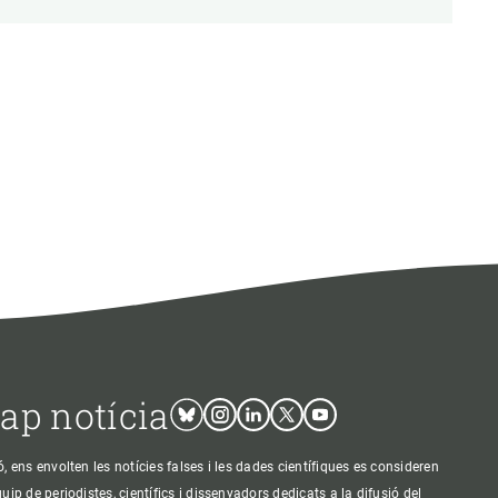
cap notícia
Bluesky
Instagram
Linkedin
Twitter
Youtube
ens envolten les notícies falses i les dades científiques es consideren
p de periodistes, científics i dissenyadors dedicats a la difusió del