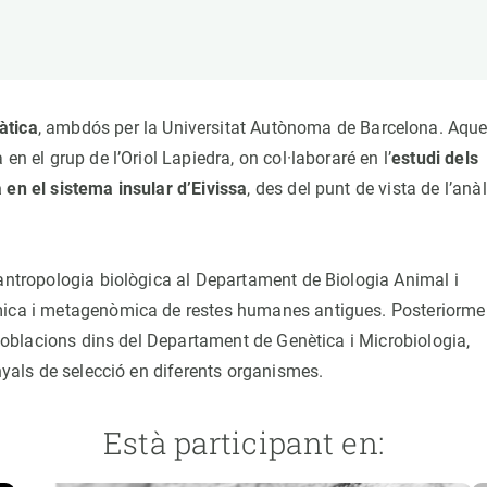
erra
Serveis tècnics
Programa de màsters i doctorat
s
Vine de visitant o sabàtic
Segell de bones pràctiques HRS4R
Un lloc on créixer
àtica
, ambdós per la Universitat Autònoma de Barcelona. Aque
Desenvolupament de carrera
n el grup de l’Oriol Lapiedra, on col·laboraré en l’
estudi dels
Seminaris i activitats internes
 en el sistema insular d’Eivissa
, des del punt de vista de l’anàl
T’oferim formació
’antropologia biològica al Departament de Biologia Animal i
òmica i metagenòmica de restes humanes antigues. Posteriorme
e poblacions dins del Departament de Genètica i Microbiologia,
enyals de selecció en diferents organismes.
Està participant en: