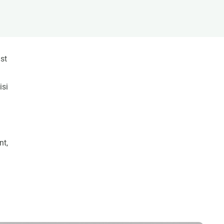
Biodiversitat
Canvi global
Funcionament dels ecosistemes
Observació de la terra
st
isi
nt,