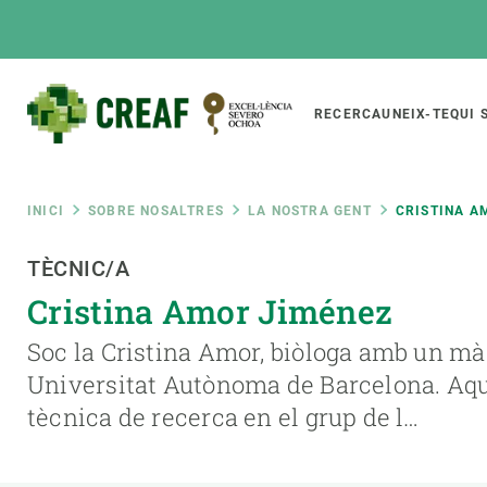
Vés
al
contingut
Main
RECERCA
UNEIX-TE
QUI 
CREAF
naviga
Fil
INICI
SOBRE NOSALTRES
LA NOSTRA GENT
CRISTINA A
Featured
TÈCNIC/A
d'ariadna
INTRANET
Cristina Amor Jiménez
Responsive
SOBRE NOSALTRES
RECERCA
responsive
Soc la Cristina Amor, biòloga amb un mà
El Centre
Directori de recerc
Universitat Autònoma de Barcelona. Aqu
menu
Organització institucional
Biodiversitat
tècnica de recerca en el grup de l…
Transparència
Canvi global
La nostra gent
Funcionament dels