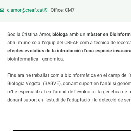
Marca i logotips
Observació de la t
c.amor@creaf.cat
Office: CM7
Infraestructures
Temes transversal
Equitat, Diversitat i Inclusió (EDI)
Publicacions
Oficina de premsa
Synthesis Actions
Soc la Cristina Amor,
biòloga
amb un
màster en Bioinform
Ciència oberta i gestió del coneixement
abril m’uneixo a l’equip del CREAF com a tècnica de recerca e
Documentació
efectes evolutius de la introducció d’una espècie invasora
bioinformàtica i genòmica.
Fins ara he treballat com a bioinformàtica en el camp de l
Biologia Vegetal (BABVE), donant suport en l’anàlisi gen
m’he especialitzat en l’àmbit de l’evolució i la genètica d
donant suport en l’estudi de l’adaptació i la detecció de s