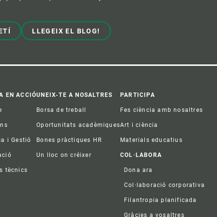
ETÍ
LLEGEIX EL BLOG!
A EN ACCIÓ
UNEIX-TE A NOSALTRES
PARTICIPA
e
Borsa de treball
Fes ciència amb nosaltres
ons
Oportunitats acadèmiques
Art i ciència
ca i Gestió
Bones pràctiques HR
Materials educatius
ació
Un lloc on créixer
COL·LABORA
s tècnics
Dona ara
Col·laboració corporativa
Filantropia planificada
Gràcies a vosaltres