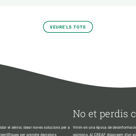
VEURE'LS TOTS
No et perdis 
idar el sènior, idear noves solucions per a
Vivim en una època de desinformació, 
 científiques per prendre decisions
opinions. Al CREAF disposem d'un equi