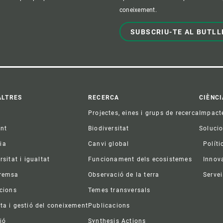
coneixement.
SUBSCRIU-TE AL BUTLL
ter
ALTRES
RECERCA
CIÈNCI
Projectes, eines i grups de recerca
Impact
ent
Biodiversitat
Soluci
ia
Canvi global
Políti
rsitat i igualtat
Funcionament dels ecosistemes
Innov
premsa
Observació de la terra
Servei
acions
Temes transversals
ta i gestió del coneixement
Publicacions
ió
Synthesis Actions