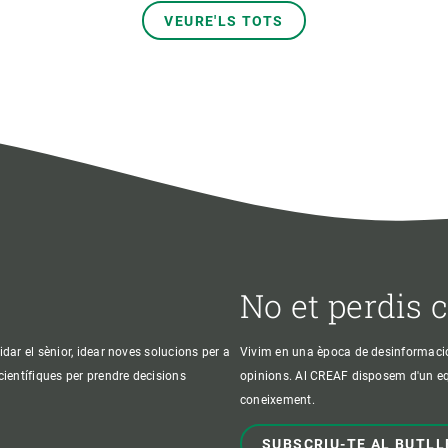
VEURE'LS TOTS
No et perdis 
idar el sènior, idear noves solucions per a
Vivim en una època de desinformació, 
 científiques per prendre decisions
opinions. Al CREAF disposem d'un equi
coneixement.
SUBSCRIU-TE AL BUTLL