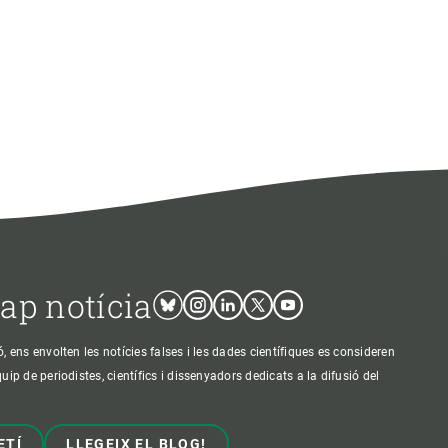
cap notícia
Bluesky
Instagram
Linkedin
Twitter
Youtube
ens envolten les notícies falses i les dades científiques es consideren
p de periodistes, científics i dissenyadors dedicats a la difusió del
ETÍ
LLEGEIX EL BLOG!