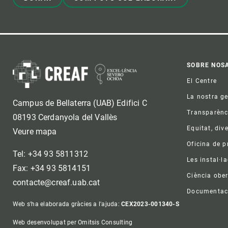
Foo
SOBRE NOS
El Centre
La nostra g
Campus de Bellaterra (UAB) Edifici C
Transparènc
08193 Cerdanyola del Vallès
Equitat, dive
Veure mapa
Oficina de 
Tel: +34 93 5811312
Les instal·l
Fax: +34 93 5814151
Ciència ober
contacte@creaf.uab.cat
Documentac
Web s'ha elaborada gràcies a l'ajuda:
CEX2023-001340-S
Web desenvolupat per Omitsis Consulting