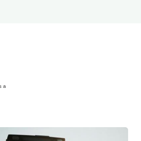
Biodiversitat
Canvi global
Funcionament dels ecosistemes
Observació de la terra
,
s a