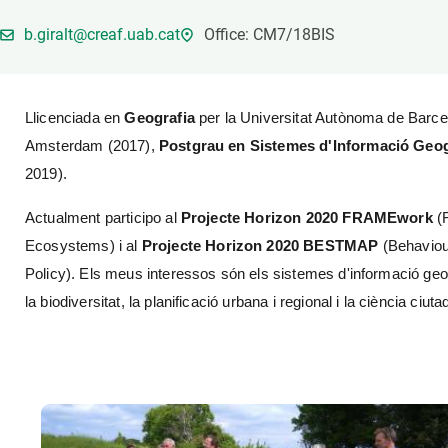
Marca i logotips
Observació de la t
b.giralt@creaf.uab.cat
Office: CM7/18BIS
Infraestructures
Temes transversal
Equitat, Diversitat i Inclusió (EDI)
Publicacions
Oficina de premsa
Synthesis Actions
Llicenciada en
Geografia
per la Universitat Autònoma de Barce
Ciència oberta i gestió del coneixement
Amsterdam (2017),
Postgrau en Sistemes d'Informació Geog
Documentació
2019).
Actualment participo al
Projecte Horizon 2020 FRAMEwork
(F
Ecosystems) i al
Projecte
Horizon 2020
BESTMAP
(Behaviou
Policy). Els meus interessos són els sistemes d'informació geogr
la biodiversitat, la planificació urbana i regional i la ciència ciut