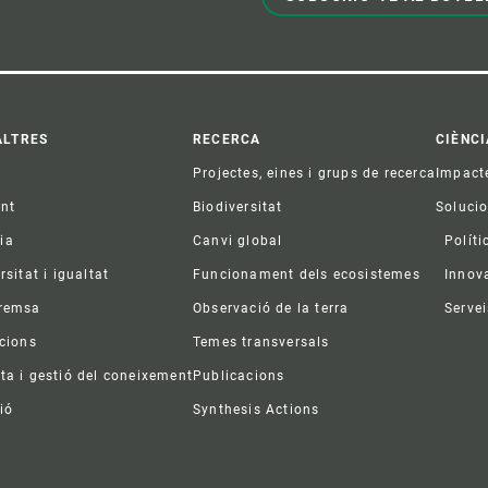
ter
ALTRES
RECERCA
CIÈNCI
Projectes, eines i grups de recerca
Impact
ent
Biodiversitat
Soluci
ia
Canvi global
Políti
rsitat i igualtat
Funcionament dels ecosistemes
Innov
premsa
Observació de la terra
Servei
acions
Temes transversals
ta i gestió del coneixement
Publicacions
ió
Synthesis Actions