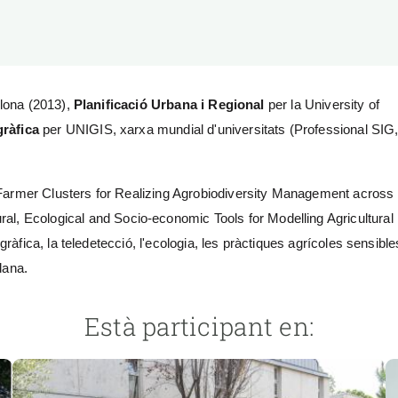
erra
Serveis tècnics
Programa de màsters i doctorat
s
Vine de visitant o sabàtic
Segell de bones pràctiques HRS4R
Un lloc on créixer
lona (2013),
Planificació Urbana i Regional
per la University of
Desenvolupament de carrera
ràfica
per UNIGIS, xarxa mundial d'universitats (Professional SIG
Seminaris i activitats internes
T’oferim formació
armer Clusters for Realizing Agrobiodiversity Management across
ral, Ecological and Socio-economic Tools for Modelling Agricultural
àfica, la teledetecció, l'ecologia, les pràctiques agrícoles sensible
adana.
Està participant en: