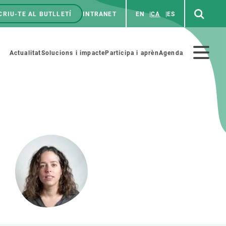
CRIU-TE AL BUTLLETÍ
INTRANET
EN
CA
ES
enú
p
Menú
Actualitat
Solucions i impacte
Participa i aprèn
Agenda
secundario
PARTICIPA
NOTÍCIES I AGENDA
iència i art
Agenda
es ciència amb nosaltres
Esdeveniments anteriors
aterials educatius
Actualitat
COL·LABORA
Notícies