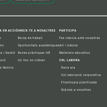
A EN ACCIÓ
UNEIX-TE A NOSALTRES
PARTICIPA
e
Borsa de treball
Fes ciència amb nosaltres
ons
Oportunitats acadèmiques
Art i ciència
ca i Gestió
Bones pràctiques HR
Materials educatius
ació
Un lloc on créixer
COL·LABORA
s tècnics
Dona ara
Col·laboració corporativa
Filantropia planificada
Gràcies a vosaltres