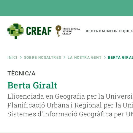
Vés
al
contingut
Main
RECERCA
UNEIX-TE
QUI 
CREAF
naviga
Fil
INICI
SOBRE NOSALTRES
LA NOSTRA GENT
BERTA GIRA
Featured
TÈCNIC/A
d'ariadna
INTRANET
Berta Giralt
Responsive
SOBRE NOSALTRES
RECERCA
responsive
Llicenciada en Geografia per la Univers
El Centre
Directori de recerc
Planificació Urbana i Regional per la Un
menu
Organització institucional
Biodiversitat
Sistemes d'Informació Geogràfica per U
Transparència
Canvi global
La nostra gent
Funcionament dels