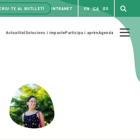
CRIU-TE AL BUTLLETÍ
INTRANET
EN
CA
ES
enú
p
Menú
Actualitat
Solucions i impacte
Participa i aprèn
Agenda
secundario
PARTICIPA
NOTÍCIES I AGENDA
iència i art
Agenda
es ciència amb nosaltres
Esdeveniments anteriors
aterials educatius
Actualitat
COL·LABORA
Notícies