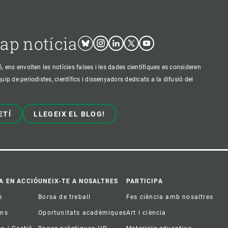
cap notícia
Bluesky
Instagram
Linkedin
Twitter
Youtube
ens envolten les notícies falses i les dades científiques es consideren
p de periodistes, científics i dissenyadors dedicats a la difusió del
ETÍ
LLEGEIX EL BLOG!
A EN ACCIÓ
UNEIX-TE A NOSALTRES
PARTICIPA
e
Borsa de treball
Fes ciència amb nosaltres
ons
Oportunitats acadèmiques
Art i ciència