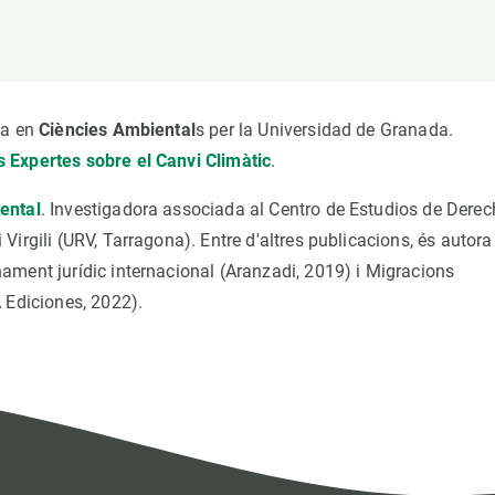
erra
Serveis tècnics
Programa de màsters i doctorat
s
Vine de visitant o sabàtic
Segell de bones pràctiques HRS4R
Un lloc on créixer
ada en
Ciències Ambiental
s per la Universidad de Granada.
Desenvolupament de carrera
 Expertes sobre el Canvi Climàtic
.
Seminaris i activitats internes
ental
. Investigadora associada al Centro de Estudios de Dere
T’oferim formació
irgili (URV, Tarragona). Entre d'altres publicacions, és autora
ament jurídic internacional (Aranzadi, 2019) i Migracions
 Ediciones, 2022).