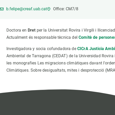
Marca i logotips
Observació de la t
b.felipe@creaf.uab.cat
Office: CM7/8
Infraestructures
Temes transversal
Equitat, Diversitat i Inclusió (EDI)
Publicacions
Oficina de premsa
Synthesis Actions
Doctora en
Dret
per la Universitat Rovira i Virgili i llicenci
Ciència oberta i gestió del coneixement
Actualment és responsable tècnica del
Comitè de persones
Documentació
Investigadora y socia cofundadora de
CICrA Justicia Ambi
Ambiental de Tarragona (CEDAT) de la Universidad Rovira i V
les monografies Les migracions climàtiques davant l'orden
Climàtiques. Sobre desigualtats, mites i desprotecció (MRA