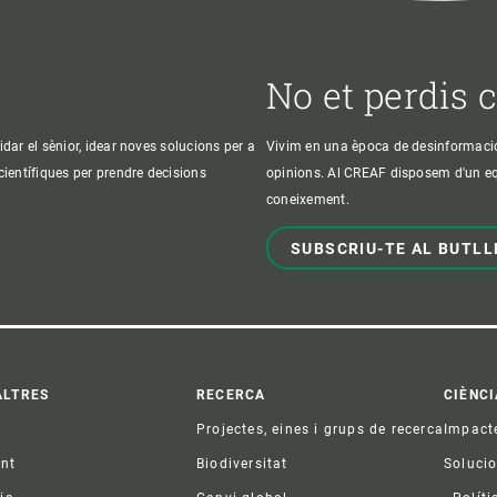
No et perdis 
idar el sènior, idear noves solucions per a
Vivim en una època de desinformació, 
 científiques per prendre decisions
opinions. Al CREAF disposem d'un equi
coneixement.
SUBSCRIU-TE AL BUTLL
ter
ALTRES
RECERCA
CIÈNCI
Projectes, eines i grups de recerca
Impact
ent
Biodiversitat
Soluci