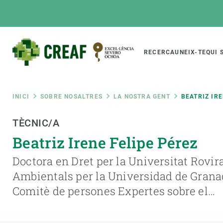
Vés
al
contingut
Main
RECERCA
UNEIX-TE
QUI 
CREAF
naviga
Fil
INICI
SOBRE NOSALTRES
LA NOSTRA GENT
BEATRIZ IR
Featured
TÈCNIC/A
d'ariadna
INTRANET
Beatriz Irene Felipe Pérez
Responsive
SOBRE NOSALTRES
RECERCA
responsive
Doctora en Dret per la Universitat Rovira 
El Centre
Directori de recerc
Ambientals per la Universidad de Grana
menu
Organització institucional
Biodiversitat
Comitè de persones Expertes sobre el…
Transparència
Canvi global
La nostra gent
Funcionament dels