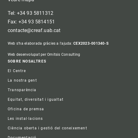
Tel: +34 93 5811312
Fax: +34 93 5814151
contacte@creaf.uab.cat
Web s'ha elaborada gràcies a l'ajuda:
CEX2023-001340-S
Web desenvolupat per Omitsis Consulting
Footer
SOBRE NOSALTRES
El Centre
La nostra gent
Transparència
Equitat, diversitat i igualtat
Oficina de premsa
Les instal·lacions
Ciència oberta i gestió del coneixement
Documentació