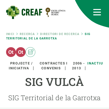
Vés
al
contingut
CREAF
EN
CA
ES
Bluesky
Instagram
Linkedin
Twitter
Youtube
RRSS
Fil
INICI
RECERCA
DIRECTORI DE RECERCA
SIG
TERRITORIAL DE LA GARROTXA
Featured
INTRANET
d'ariadna
responsive
PROJECTE /
CONTRACTES I
2006
-
INACTIU
INICIATIVA
CONVENIS
2013
Responsive
SOBRE NOSALTRES
SIG VULCÀ
menu
RECERCA
SIG Territorial de la Garrotxa
CIÈNCIA EN ACCIÓ
UNEIX-TE A NOSALTRES