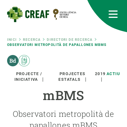
Vés
al
contingut
CREAF
EN
CA
ES
Bluesky
Instagram
Linkedin
Twitter
Youtube
RRSS
Fil
INICI
RECERCA
DIRECTORI DE RECERCA
OBSERVATORI METROPOLITÀ DE PAPALLONES MBMS
Featured
INTRANET
d'ariadna
responsive
PROJECTE /
PROJECTES
2019
ACTIU
INICIATIVA
ESTATALS
Responsive
SOBRE NOSALTRES
mBMS
menu
RECERCA
Observatori metropolità de
CIÈNCIA EN ACCIÓ
papallones mBMS
UNEIX-TE A NOSALTRES