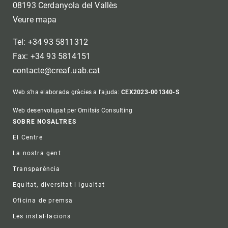
08193 Cerdanyola del Vallès
Veure mapa
Tel: +34 93 5811312
Fax: +34 93 5814151
contacte@creaf.uab.cat
Web s'ha elaborada gràcies a l'ajuda:
CEX2023-001340-S
Web desenvolupat per Omitsis Consulting
Footer
SOBRE NOSALTRES
El Centre
La nostra gent
Transparència
Equitat, diversitat i igualtat
Oficina de premsa
Les instal·lacions