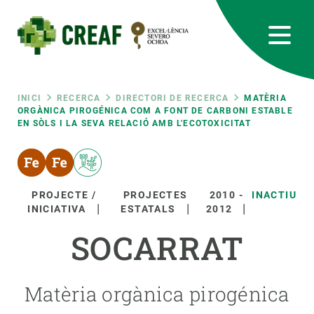
Vés
al
contingut
CREAF
EN
CA
ES
Bluesky
Instagram
Linkedin
Twitter
Youtube
RRSS
Fil
INICI
RECERCA
DIRECTORI DE RECERCA
MATÈRIA
ORGÀNICA PIROGÉNICA COM A FONT DE CARBONI ESTABLE
EN SÒLS I LA SEVA RELACIÓ AMB L'ECOTOXICITAT
Featured
INTRANET
d'ariadna
responsive
PROJECTE /
PROJECTES
2010
-
INACTIU
Responsive
INICIATIVA
ESTATALS
2012
SOBRE NOSALTRES
SOCARRAT
menu
RECERCA
CIÈNCIA EN ACCIÓ
Matèria orgànica pirogénica
UNEIX-TE A NOSALTRES