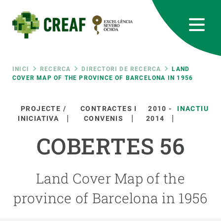
Vés
al
contingut
CREAF
EN
CA
ES
Bluesky
Instagram
Linkedin
Twitter
Youtube
RRSS
Fil
INICI
RECERCA
DIRECTORI DE RECERCA
LAND
COVER MAP OF THE PROVINCE OF BARCELONA IN 1956
Featured
INTRANET
d'ariadna
PROJECTE /
CONTRACTES I
2010
-
INACTIU
responsive
INICIATIVA
CONVENIS
2014
COBERTES 56
Responsive
SOBRE NOSALTRES
menu
Land Cover Map of the
RECERCA
province of Barcelona in 1956
CIÈNCIA EN ACCIÓ
UNEIX-TE A NOSALTRES