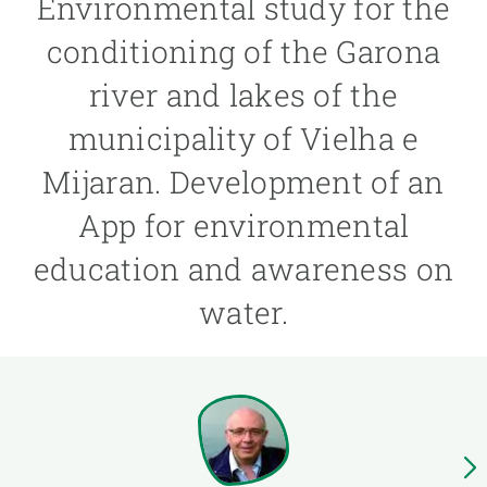
Environmental study for the
conditioning of the Garona
PARTICIPA
river and lakes of the
NOTÍCIES I AGENDA
municipality of Vielha e
Mijaran. Development of an
App for environmental
education and awareness on
water.