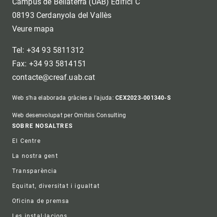
Campus de Bellaterra (UAB) Edifici C
08193 Cerdanyola del Vallès
Veure mapa
Tel: +34 93 5811312
Fax: +34 93 5814151
contacte@creaf.uab.cat
Web s'ha elaborada gràcies a l'ajuda:
CEX2023-001340-S
Web desenvolupat per Omitsis Consulting
Footer
SOBRE NOSALTRES
El Centre
La nostra gent
Transparència
Equitat, diversitat i igualtat
Oficina de premsa
Les instal·lacions