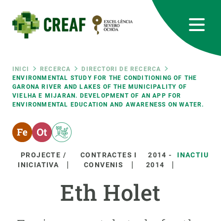
Vés
al
contingut
CREAF
EN
CA
ES
Bluesky
Instagram
Linkedin
Twitter
Youtube
RRSS
Fil
INICI
RECERCA
DIRECTORI DE RECERCA
ENVIRONMENTAL STUDY FOR THE CONDITIONING OF THE
GARONA RIVER AND LAKES OF THE MUNICIPALITY OF
Featured
INTRANET
VIELHA E MIJARAN. DEVELOPMENT OF AN APP FOR
d'ariadna
ENVIRONMENTAL EDUCATION AND AWARENESS ON WATER.
responsive
Responsive
SOBRE NOSALTRES
PROJECTE /
CONTRACTES I
2014
-
INACTIU
INICIATIVA
CONVENIS
2014
menu
RECERCA
Eth Holet
CIÈNCIA EN ACCIÓ
UNEIX-TE A NOSALTRES