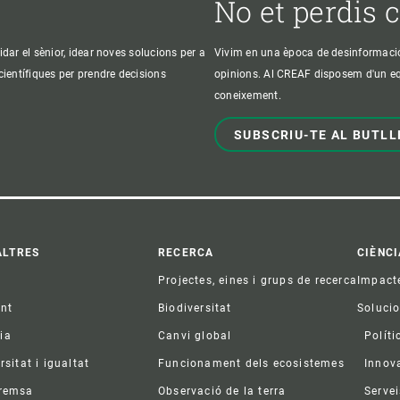
No et perdis 
idar el sènior, idear noves solucions per a
Vivim en una època de desinformació, 
 científiques per prendre decisions
opinions. Al CREAF disposem d'un equi
coneixement.
SUBSCRIU-TE AL BUTLL
ter
ALTRES
RECERCA
CIÈNCI
Projectes, eines i grups de recerca
Impact
ent
Biodiversitat
Soluci
ia
Canvi global
Políti
rsitat i igualtat
Funcionament dels ecosistemes
Innov
premsa
Observació de la terra
Servei