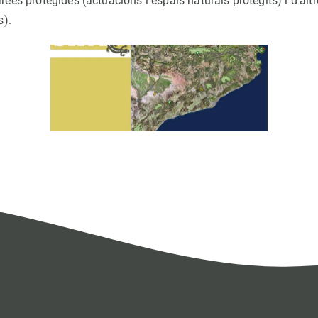
ees protegides (actuacions i espais naturals protegits) i d'altr
s).