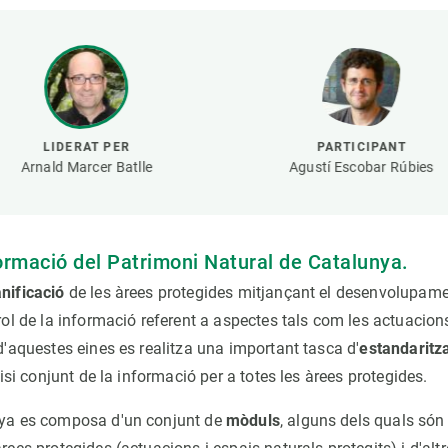
erra
Serveis tècnics
Programa de màsters i doctorat
s
Vine de visitant o sabàtic
Segell de bones pràctiques HRS4R
Un lloc on créixer
Desenvolupament de carrera
LIDERAT PER
PARTICIPANT
Seminaris i activitats internes
Arnald Marcer Batlle
Agustí Escobar Rúbies
T’oferim formació
ormació del Patrimoni Natural de Catalunya
.
anificació
de les àrees protegides mitjançant el desenvolupam
rol de la informació referent a aspectes tals com les actuacion
d'aquestes eines es realitza una important tasca d'
estandaritz
lisi conjunt de la informació per a totes les àrees protegides.
nya es composa d'un conjunt de
mòduls
, alguns dels quals són