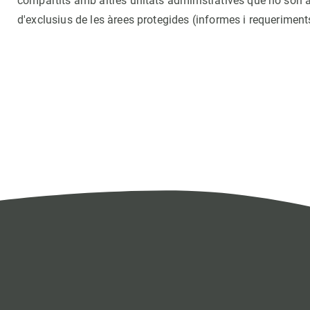
compartits amb altres unitats administratives que no són àr
d'exclusius de les àrees protegides (informes i requeriment