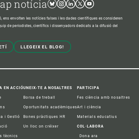
cap notícia
Bluesky
Instagram
Linkedin
Twitter
Youtube
ens envolten les notícies falses i les dades científiques es consideren
p de periodistes, científics i dissenyadors dedicats a la difusió del
ETÍ
LLEGEIX EL BLOG!
A EN ACCIÓ
UNEIX-TE A NOSALTRES
PARTICIPA
e
Borsa de treball
Fes ciència amb nosaltres
ons
Oportunitats acadèmiques
Art i ciència
ca i Gestió
Bones pràctiques HR
Materials educatius
ació
Un lloc on créixer
COL·LABORA
s tècnics
Dona ara