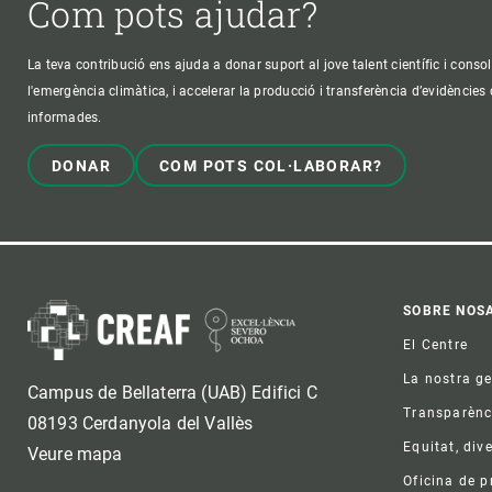
Com pots ajudar?
La teva contribució ens ajuda a donar suport al jove talent científic i consol
l'emergència climàtica, i accelerar la producció i transferència d’evidències
informades.
DONAR
COM POTS COL·LABORAR?
Foo
SOBRE NOS
El Centre
La nostra g
Campus de Bellaterra (UAB) Edifici C
Transparènc
08193 Cerdanyola del Vallès
Equitat, dive
Veure mapa
Oficina de 