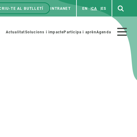
CRIU-TE AL BUTLLETÍ
INTRANET
EN
CA
ES
enú
p
Menú
Actualitat
Solucions i impacte
Participa i aprèn
Agenda
secundario
PARTICIPA
NOTÍCIES I AGENDA
iència i art
Agenda
es ciència amb nosaltres
Esdeveniments anteriors
aterials educatius
Actualitat
COL·LABORA
Notícies