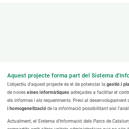
Marca i logotips
Observació de la t
Infraestructures
Temes transversal
Equitat, Diversitat i Inclusió (EDI)
Publicacions
Oficina de premsa
Synthesis Actions
Ciència oberta i gestió del coneixement
Documentació
Aquest projecte forma part del
Sistema d'Inf
L'objectiu d'aquest projecte és el de potenciar la
gestió i pl
de noves
eines informàtiques
adreçades a facilitar el cont
els informes i els requeriments. Previ al desenvolupament 
i homogeneïtzació
de la informació possibilitant així l'anà
Actualment, el Sistema d'Informació dels Parcs de Catalu