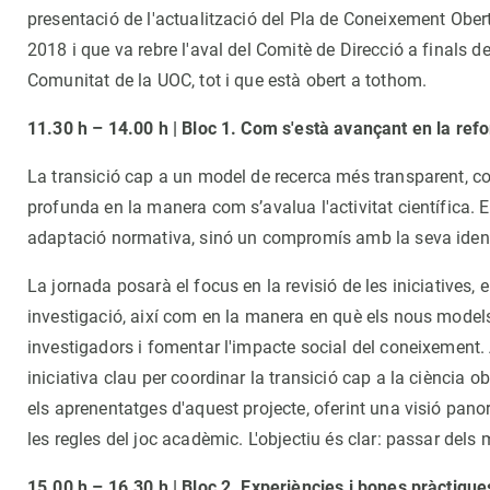
presentació de l'actualització del Pla de Coneixement Obert 
2018 i que va rebre l'aval del Comitè de Direcció a finals d
Comunitat de la UOC, tot i que està obert a tothom.
11.30 h – 14.00 h | Bloc 1. Com s'està avançant en la ref
La transició cap a un model de recerca més transparent, co
profunda en la manera com s’avalua l'activitat científica.
adaptació normativa, sinó un compromís amb la seva identi
La jornada posarà el focus en la revisió de les iniciatives
investigació, així com en la manera en què els nous models 
investigadors i fomentar l'impacte social del coneixement.
iniciativa clau per coordinar la transició cap a la ciència o
els aprenentatges d'aquest projecte, oferint una visió pano
les regles del joc acadèmic. L'objectiu és clar: passar dels
15.00 h – 16.30 h | Bloc 2. Experiències i bones pràctique