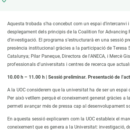
Marca i logotips
Observació de la t
Infraestructures
Temes transversal
Equitat, Diversitat i Inclusió (EDI)
Publicacions
Aquesta trobada s'ha concebut com un espai d’intercanvi i re
Oficina de premsa
Synthesis Actions
desplegament dels principis de la Coalition for Advancing
Ciència oberta i gestió del coneixement
d’investigació. El programa s’estructurarà en una sessió p
Documentació
presència institucional gràcies a la participació de Teresa
Catalunya; Pilar Paneque, Directora de l'ANECA, i Mercè Gisb
professionals d’universitats i centres de recerca que actua
10.00 h – 11.00 h | Sessió preliminar. Presentació de l’a
A la UOC considerem que la universitat ha de ser un espai obe
Per això vetllem perquè el coneixement generat gràcies a la
permeti avançar més de pressa cap al desenvolupament so
En aquesta sessió explicarem com la UOC estableix el marc 
coneixement que es genera a la Universitat: investigació, d