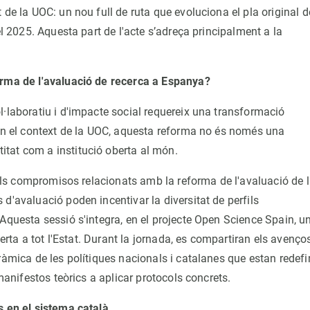
de la UOC: un nou full de ruta que evoluciona el pla original d
el 2025. Aquesta part de l'acte s’adreça principalment a la
orma de l'avaluació de recerca a Espanya?
l·laboratiu i d'impacte social requereix una transformació
 En el context de la UOC, aquesta reforma no és només una
tat com a institució oberta al món.
, els compromisos relacionats amb la reforma de l'avaluació de 
d'avaluació poden incentivar la diversitat de perfils
 Aquesta sessió s'integra, en el projecte Open Science Spain, u
berta a tot l'Estat. Durant la jornada, es compartiran els avenços
ràmica de les polítiques nacionals i catalanes que estan redefi
 manifestos teòrics a aplicar protocols concrets.
s en el sistema català.