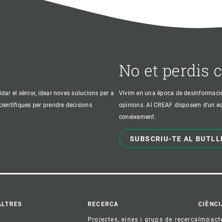
No et perdis 
idar el sènior, idear noves solucions per a
Vivim en una època de desinformació, 
 científiques per prendre decisions
opinions. Al CREAF disposem d'un equi
coneixement.
SUBSCRIU-TE AL BUTLL
ter
ALTRES
RECERCA
CIÈNCI
Projectes, eines i grups de recerca
Impact