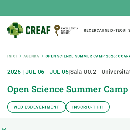
Vés
al
contingut
Main
RECERCA
UNEIX-TE
QUI 
CREAF
naviga
Fil
INICI
AGENDA
OPEN SCIENCE SUMMER CAMP 2026: COARA
Featured
2026
|
JUL
06
-
JUL
06
|
Sala U0.2 - Universit
d'ariadna
INTRANET
Open Science Summer Camp 20
Responsive
SOBRE NOSALTRES
RECERCA
responsive
El Centre
Directori de recerc
menu
Organització institucional
Biodiversitat
WEB ESDEVENIMENT
INSCRIU-T'HI!
Transparència
Canvi global
La nostra gent
Funcionament dels