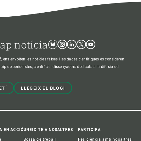
cap notícia
Bluesky
Instagram
Linkedin
Twitter
Youtube
ens envolten les notícies falses i les dades científiques es consideren
p de periodistes, científics i dissenyadors dedicats a la difusió del
ETÍ
LLEGEIX EL BLOG!
A EN ACCIÓ
UNEIX-TE A NOSALTRES
PARTICIPA
e
Borsa de treball
Fes ciència amb nosaltres