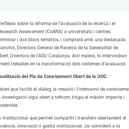
erra
Serveis tècnics
Programa de màsters i doctorat
s
Vine de visitant o sabàtic
Segell de bones pràctiques HRS4R
flexió sobre la reforma de l’avaluació de la recerca i el
Un lloc on créixer
 Research Assessment (CoARA) a universitats i centres
Desenvolupament de carrera
reliminar i dos blocs temàtics, i comptarà amb una destacada
Seminaris i activitats internes
 Sanchis, Directora General de Recerca de la Generalitat de
ert, Directora de l'AQU Catalunya. Així mateix, hi intervindran
T’oferim formació
lment treballen en la transformació dels sistemes d’avaluació.
ctualització del Pla de Coneixement Obert de la UOC.
rt que faciliti el diàleg, la creació i l'intercanvi de coneixeme
 investigació sigui obert a tothom, tingui el màxim impacte i
stenible.
institucional que permet compartir i transferir obertament el
ocència, innovació o gestió institucional. Us convidem a la