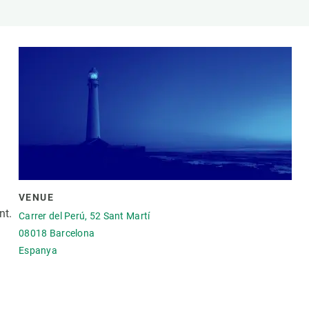
Biodiversitat
Canvi global
Funcionament dels ecosistemes
Observació de la terra
VENUE
nt.
Carrer del Perú, 52 Sant Martí
08018
Barcelona
Espanya