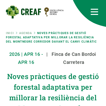
Vés
al
contingut
CREAF
EN
CA
ES
Bluesky
Instagram
Linkedin
Twitter
Youtube
RRSS
Fil
INICI
AGENDA
NOVES PRÀCTIQUES DE GESTIÓ
FORESTAL ADAPTATIVA PER MILLORAR LA RESILIÈNCIA
DEL MONTNEGRE CORREDOR DAVANT EL CANVI CLIMÀTIC
Featured
INTRANET
d'ariadna
2026
|
APR
16
-
|
Finca de Can Bordoi
responsive
APR
16
Carretera
Responsive
SOBRE NOSALTRES
Noves pràctiques de gestió
menu
RECERCA
forestal adaptativa per
CIÈNCIA EN ACCIÓ
millorar la resiliència del
UNEIX-TE A NOSALTRES