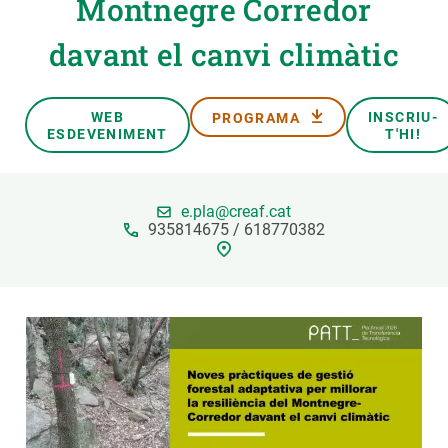
Montnegre Corredor
davant el canvi climàtic
PARTICIPA
NOTÍCIES I AGENDA
WEB
INSCRIU-
PROGRAMA
ESDEVENIMENT
T'HI!
e.pla@creaf.cat
935814675 / 618770382