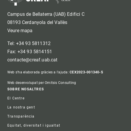
Campus de Bellaterra (UAB) Edifici C
08193 Cerdanyola del Vallès
Veure mapa
Tel: +34 93 5811312
Fax: +34 93 5814151
contacte@creaf.uab.cat
Web s'ha elaborada gràcies a l'ajuda:
CEX2023-001340-S
Web desenvolupat per Omitsis Consulting
Footer
SOBRE NOSALTRES
El Centre
La nostra gent
Transparència
Equitat, diversitat i igualtat