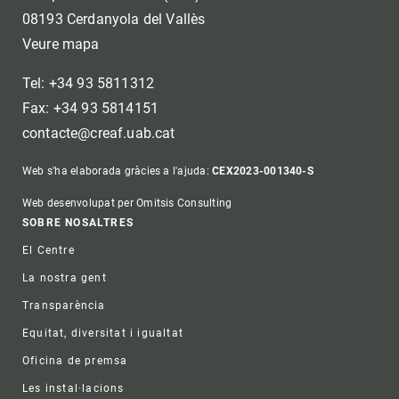
08193 Cerdanyola del Vallès
Veure mapa
Tel: +34 93 5811312
Fax: +34 93 5814151
contacte@creaf.uab.cat
Web s'ha elaborada gràcies a l'ajuda:
CEX2023-001340-S
Web desenvolupat per Omitsis Consulting
Footer
SOBRE NOSALTRES
El Centre
La nostra gent
Transparència
Equitat, diversitat i igualtat
Oficina de premsa
Les instal·lacions