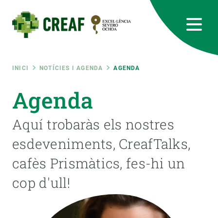
Vés
al
contingut
CREAF
EN
CA
ES
Bluesky
Instagram
Linkedin
Twitter
Youtube
RRSS
Fil
INICI
NOTÍCIES I AGENDA
AGENDA
Featured
Agenda
INTRANET
d'ariadna
responsive
Aquí trobaràs els nostres
esdeveniments, CreafTalks,
Responsive
SOBRE NOSALTRES
cafès Prismàtics, fes-hi un
menu
RECERCA
cop d'ull!
CIÈNCIA EN ACCIÓ
UNEIX-TE A NOSALTRES