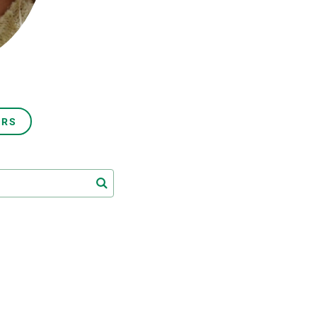
Biodiversitat
Canvi global
Funcionament dels ecosistemes
Observació de la terra
ORS