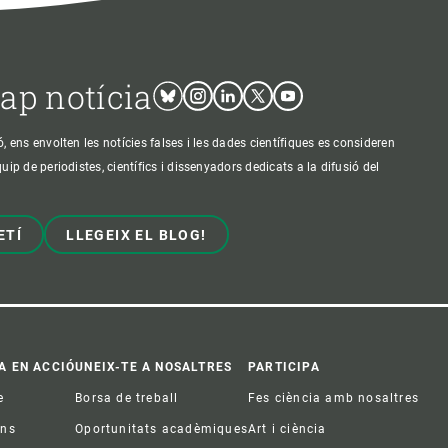
cap notícia
Bluesky
Instagram
Linkedin
Twitter
Youtube
ens envolten les notícies falses i les dades científiques es consideren
p de periodistes, científics i dissenyadors dedicats a la difusió del
ETÍ
LLEGEIX EL BLOG!
A EN ACCIÓ
UNEIX-TE A NOSALTRES
PARTICIPA
e
Borsa de treball
Fes ciència amb nosaltres
ons
Oportunitats acadèmiques
Art i ciència