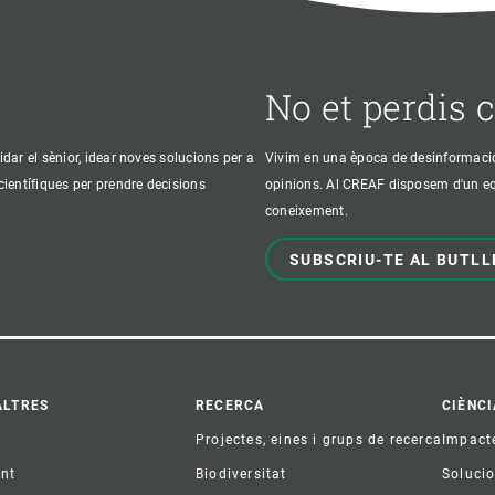
No et perdis 
idar el sènior, idear noves solucions per a
Vivim en una època de desinformació, 
 científiques per prendre decisions
opinions. Al CREAF disposem d'un equi
coneixement.
SUBSCRIU-TE AL BUTLL
ter
ALTRES
RECERCA
CIÈNCI
Projectes, eines i grups de recerca
Impact
ent
Biodiversitat
Soluci