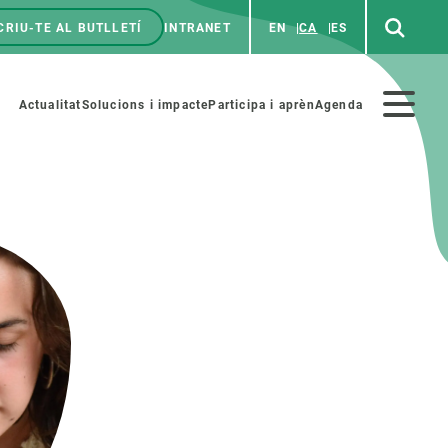
CRIU-TE AL BUTLLETÍ
INTRANET
EN
CA
ES
enú
p
Menú
Actualitat
Solucions i impacte
Participa i aprèn
Agenda
secundario
PARTICIPA
NOTÍCIES I AGENDA
iència i art
Agenda
es ciència amb nosaltres
Esdeveniments anteriors
aterials educatius
Actualitat
COL·LABORA
Notícies