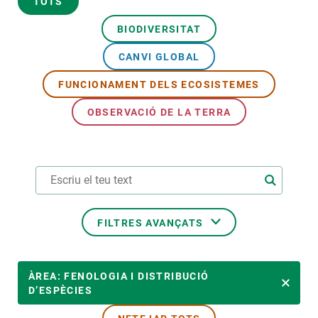
TOTS
BIODIVERSITAT
PARTICIPA
CANVI GLOBAL
NOTÍCIES I AGENDA
FUNCIONAMENT DELS ECOSISTEMES
OBSERVACIÓ DE LA TERRA
FILTRES AVANÇATS
ÀREES DE RECERCA
ÀREA: FENOLOGIA I DISTRIBUCIÓ
D’ESPÈCIES