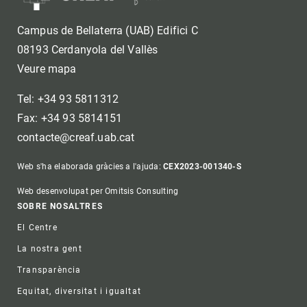
Campus de Bellaterra (UAB) Edifici C
08193 Cerdanyola del Vallès
Veure mapa
Tel: +34 93 5811312
Fax: +34 93 5814151
contacte@creaf.uab.cat
Web s'ha elaborada gràcies a l'ajuda:
CEX2023-001340-S
Web desenvolupat per Omitsis Consulting
Footer
SOBRE NOSALTRES
El Centre
La nostra gent
Transparència
Equitat, diversitat i igualtat