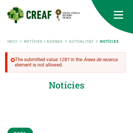
Vés
al
contingut
CREAF
EN
CA
ES
Bluesky
Instagram
Linkedin
Twitter
Youtube
RRSS
Fil
INICI
NOTÍCIES I AGENDA
ACTUALITAT
NOTÍCIES
Featured
INTRANET
d'ariadna
The submitted value
1281
in the
Àrees de recerca
Missatge
element is not allowed.
responsive
d'error
Notícies
Responsive
SOBRE NOSALTRES
menu
RECERCA
CIÈNCIA EN ACCIÓ
UNEIX-TE A NOSALTRES