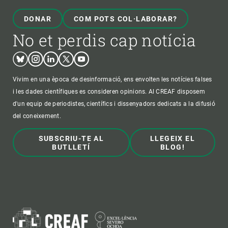
DONAR
COM POTS COL·LABORAR?
No et perdis cap notícia
Bluesky
Instagram
Linkedin
Twitter
Youtube
Vivim en una època de desinformació, ens envolten les notícies falses
i les dades científiques es consideren opinions. Al CREAF disposem
d'un equip de periodistes, científics i dissenyadors dedicats a la difusió
del coneixement.
SUBSCRIU-TE AL
LLEGEIX EL
BUTLLETÍ
BLOG!