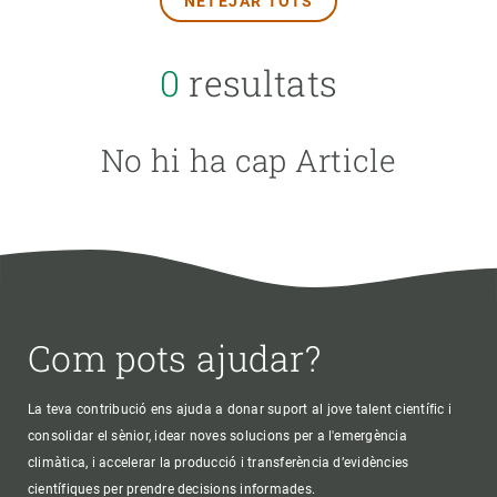
NETEJAR TOTS
TEMES TRANSVERSALS
0
resultats
FORMAT
No hi ha cap Article
AUTOR
Com pots ajudar?
La teva contribució ens ajuda a donar suport al jove talent científic i
consolidar el sènior, idear noves solucions per a l'emergència
climàtica, i accelerar la producció i transferència d’evidències
científiques per prendre decisions informades.