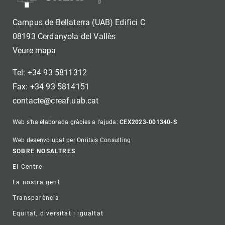
Campus de Bellaterra (UAB) Edifici C
08193 Cerdanyola del Vallès
Veure mapa
Tel: +34 93 5811312
Fax: +34 93 5814151
contacte@creaf.uab.cat
Web s'ha elaborada gràcies a l'ajuda:
CEX2023-001340-S
Web desenvolupat per Omitsis Consulting
Footer
SOBRE NOSALTRES
El Centre
La nostra gent
Transparència
Equitat, diversitat i igualtat