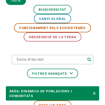
TOTS
BIODIVERSITAT
PARTICIPA
CANVI GLOBAL
NOTÍCIES I AGENDA
FUNCIONAMENT DELS ECOSISTEMES
OBSERVACIÓ DE LA TERRA
FILTRES AVANÇATS
ÀREES DE RECERCA
ÀREA: DINÀMICA DE POBLACIONS I
COMUNITATS