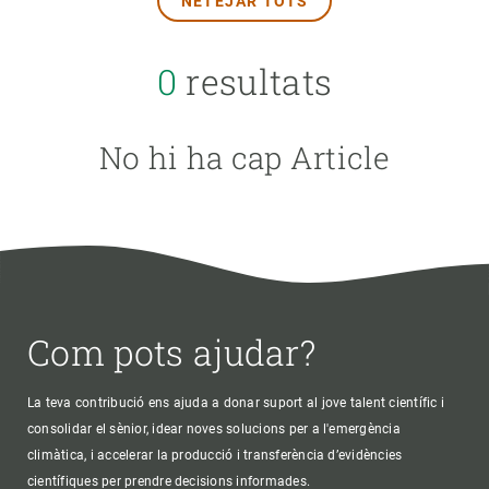
NETEJAR TOTS
TEMES TRANSVERSALS
0
resultats
FORMAT
No hi ha cap Article
AUTOR
Com pots ajudar?
La teva contribució ens ajuda a donar suport al jove talent científic i
consolidar el sènior, idear noves solucions per a l'emergència
climàtica, i accelerar la producció i transferència d’evidències
científiques per prendre decisions informades.