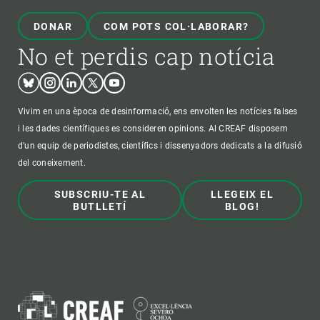
DONAR
COM POTS COL·LABORAR?
No et perdis cap notícia
Bluesky
Instagram
Linkedin
Twitter
Youtube
Vivim en una època de desinformació, ens envolten les notícies falses
i les dades científiques es consideren opinions. Al CREAF disposem
d'un equip de periodistes, científics i dissenyadors dedicats a la difusió
del coneixement.
SUBSCRIU-TE AL
LLEGEIX EL
BUTLLETÍ
BLOG!