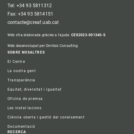
Tel: +34 93 5811312
Fax: +34 93 5814151
contacte@creaf.uab.cat
Web s'ha elaborada gràcies a l'ajuda:
CEX2023-001340-S
Web desenvolupat per Omitsis Consulting
Footer
SOBRE NOSALTRES
El Centre
La nostra gent
Transparència
Equitat, diversitat i igualtat
Oficina de premsa
Les instal·lacions
Ciència oberta i gestió del coneixement
Documentació
RECERCA