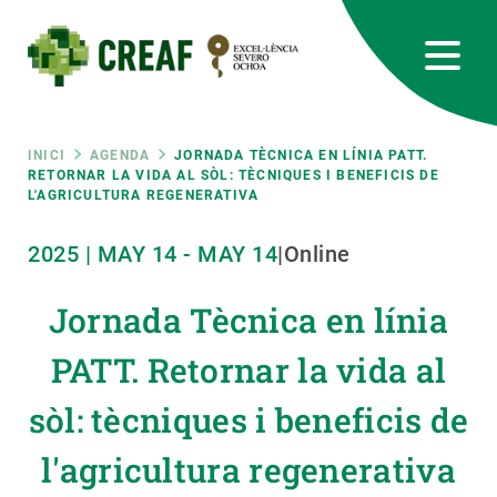
Vés
al
contingut
CREAF
EN
CA
ES
Bluesky
Instagram
Linkedin
Twitter
Youtube
RRSS
Fil
INICI
AGENDA
JORNADA TÈCNICA EN LÍNIA PATT.
RETORNAR LA VIDA AL SÒL: TÈCNIQUES I BENEFICIS DE
L'AGRICULTURA REGENERATIVA
Featured
INTRANET
d'ariadna
2025
|
MAY
14
-
MAY
14
|
Online
responsive
Jornada Tècnica en línia
Responsive
SOBRE NOSALTRES
PATT. Retornar la vida al
menu
RECERCA
sòl: tècniques i beneficis de
CIÈNCIA EN ACCIÓ
l'agricultura regenerativa
UNEIX-TE A NOSALTRES