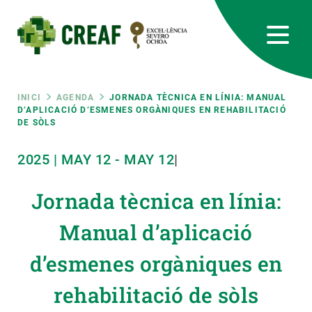
Vés
al
contingut
CREAF
EN
CA
ES
Bluesky
Instagram
Linkedin
Twitter
Youtube
RRSS
Fil
INICI
AGENDA
JORNADA TÈCNICA EN LÍNIA: MANUAL
D’APLICACIÓ D’ESMENES ORGÀNIQUES EN REHABILITACIÓ
DE SÒLS
Featured
INTRANET
d'ariadna
2025
|
MAY
12
-
MAY
12
|
responsive
Jornada tècnica en línia:
Responsive
SOBRE NOSALTRES
Manual d’aplicació
menu
RECERCA
d’esmenes orgàniques en
CIÈNCIA EN ACCIÓ
rehabilitació de sòls
UNEIX-TE A NOSALTRES