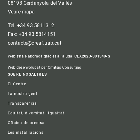
08193 Cerdanyola del Vallès
Veure mapa
Tel: +34 93 5811312
Fax: +34 93 5814151
contacte@creaf.uab.cat
Web s'ha elaborada gràcies a l'ajuda:
CEX2023-001340-S
Web desenvolupat per Omitsis Consulting
Footer
SOBRE NOSALTRES
El Centre
La nostra gent
Transparència
Equitat, diversitat i igualtat
Oficina de premsa
Les instal·lacions