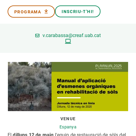
INSCRIU-T'HI!
PROGRAMA
PARTICIPA
NOTÍCIES I AGENDA
v.carabassa@creaf.uab.cat
VENUE
Espanya
El
dilluns 12 de maig
l'equip de restauració de sòls del