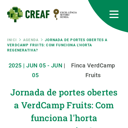
Vés
al
contingut
CREAF
EN
CA
ES
Bluesky
Instagram
Linkedin
Twitter
Youtube
RRSS
Fil
INICI
AGENDA
JORNADA DE PORTES OBERTES A
VERDCAMP FRUITS: COM FUNCIONA L'HORTA
REGENERATIVA?
Featured
INTRANET
d'ariadna
2025
|
JUN
05
-
JUN
|
Finca VerdCamp
responsive
05
Fruits
Responsive
SOBRE NOSALTRES
Jornada de portes obertes
menu
RECERCA
a VerdCamp Fruits: Com
CIÈNCIA EN ACCIÓ
funciona l'horta
UNEIX-TE A NOSALTRES