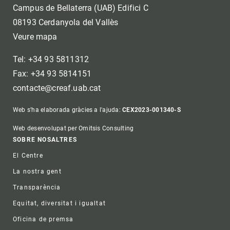
Campus de Bellaterra (UAB) Edifici C
08193 Cerdanyola del Vallès
Veure mapa
Tel: +34 93 5811312
Fax: +34 93 5814151
contacte@creaf.uab.cat
Web s'ha elaborada gràcies a l'ajuda:
CEX2023-001340-S
Web desenvolupat per Omitsis Consulting
Footer
SOBRE NOSALTRES
El Centre
La nostra gent
Transparència
Equitat, diversitat i igualtat
Oficina de premsa