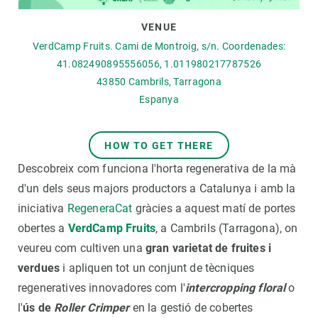
VENUE
VerdCamp Fruits. Cami de Montroig, s/n. Coordenades:
41.082490895556056, 1.011980217787526
43850
Cambrils, Tarragona
Espanya
HOW TO GET THERE
Descobreix com funciona l'horta regenerativa de la mà
d'un dels seus majors productors a Catalunya i amb la
iniciativa
RegeneraCat
gràcies a aquest matí de portes
obertes a
VerdCamp Fruits
, a Cambrils (Tarragona), on
veureu com cultiven una
gran varietat de fruites i
verdues
i apliquen tot un conjunt de tècniques
regeneratives innovadores com l'
intercropping floral
o
l'
ús de
Roller Crimper
en la gestió de cobertes