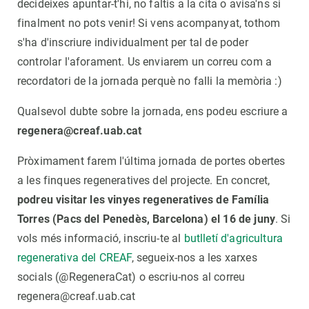
decideixes apuntar-t'hi, no faltis a la cita o avisa'ns si
finalment no pots venir! Si vens acompanyat, tothom
s'ha d'inscriure individualment per tal de poder
controlar l'aforament. Us enviarem un correu com a
recordatori de la jornada perquè no falli la memòria :)
Qualsevol dubte sobre la jornada, ens podeu escriure a
regenera@creaf.uab.cat
Pròximament farem l'última jornada de portes obertes
a les finques regeneratives del projecte. En concret,
podreu visitar les vinyes regeneratives de Família
Torres (Pacs del Penedès, Barcelona) el 16 de juny
. Si
vols més informació, inscriu-te al
butlletí d'agricultura
regenerativa del CREAF
, segueix-nos a les xarxes
socials (@RegeneraCat) o escriu-nos al correu
regenera@creaf.uab.cat