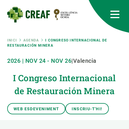
Vés
al
contingut
CREAF
EN
CA
ES
Bluesky
Instagram
Linkedin
Twitter
Youtube
RRSS
Fil
INICI
AGENDA
I CONGRESO INTERNACIONAL DE
RESTAURACIÓN MINERA
Featured
INTRANET
d'ariadna
2026
|
NOV
24
-
NOV
26
|
Valencia
responsive
I Congreso Internacional
Responsive
de Restauración Minera
SOBRE NOSALTRES
menu
RECERCA
WEB ESDEVENIMENT
INSCRIU-T'HI!
CIÈNCIA EN ACCIÓ
UNEIX-TE A NOSALTRES