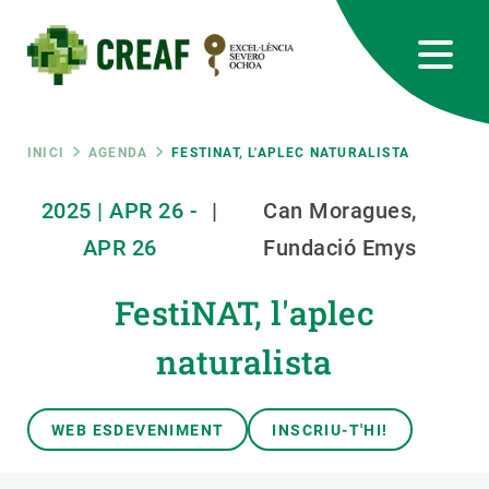
Vés
al
contingut
CREAF
EN
CA
ES
Bluesky
Instagram
Linkedin
Twitter
Youtube
RRSS
Fil
INICI
AGENDA
FESTINAT, L'APLEC NATURALISTA
Featured
2025
|
APR
26
-
|
Can Moragues,
INTRANET
d'ariadna
APR
26
Fundació Emys
responsive
FestiNAT, l'aplec
Responsive
SOBRE NOSALTRES
naturalista
menu
RECERCA
WEB ESDEVENIMENT
INSCRIU-T'HI!
CIÈNCIA EN ACCIÓ
UNEIX-TE A NOSALTRES