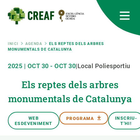
Vés
al
contingut
CREAF
EN
CA
ES
Bluesky
Instagram
Linkedin
Twitter
Youtube
RRSS
Fil
INICI
AGENDA
ELS REPTES DELS ARBRES
MONUMENTALS DE CATALUNYA
Featured
INTRANET
d'ariadna
2025
|
OCT
30
-
OCT
30
|
Local Poliesportiu
responsive
Els reptes dels arbres
Responsive
monumentals de Catalunya
SOBRE NOSALTRES
menu
RECERCA
WEB
INSCRIU-
PROGRAMA
ESDEVENIMENT
T'HI!
CIÈNCIA EN ACCIÓ
UNEIX-TE A NOSALTRES