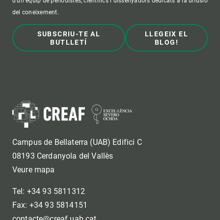
d'un equip de periodistes, científics i dissenyadors dedicats a la difusió
del coneixement.
SUBSCRIU-TE AL
LLEGEIX EL
BUTLLETÍ
BLOG!
Campus de Bellaterra (UAB) Edifici C
08193 Cerdanyola del Vallès
Veure mapa
Tel: +34 93 5811312
Fax: +34 93 5814151
contacte@creaf.uab.cat