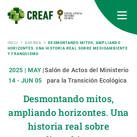
Vés
al
contingut
CREAF
EN
CA
ES
Bluesky
Instagram
Linkedin
Twitter
Youtube
RRSS
Fil
INICI
AGENDA
DESMONTANDO MITOS, AMPLIANDO
HORIZONTES. UNA HISTORIA REAL SOBRE MEDIOAMBIENTE
Y FRANQUISMO
Featured
INTRANET
d'ariadna
2025
|
MAY
|
Salón de Actos del Ministerio
responsive
14
-
JUN
05
para la Transición Ecológica
Responsive
SOBRE NOSALTRES
Desmontando mitos,
menu
RECERCA
ampliando horizontes. Una
CIÈNCIA EN ACCIÓ
historia real sobre
UNEIX-TE A NOSALTRES