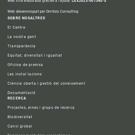
Web s'ha elaborada gràcies a l'ajuda:
CEX2023-001340-S
Web desenvolupat per Omitsis Consulting
Footer
SOBRE NOSALTRES
El Centre
La nostra gent
Transparència
Equitat, diversitat i igualtat
Oficina de premsa
Les instal·lacions
Ciència oberta i gestió del coneixement
Documentació
RECERCA
Projectes, eines i grups de recerca
Biodiversitat
Canvi global