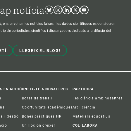
cap notícia
Bluesky
Instagram
Linkedin
Twitter
Youtube
ens envolten les notícies falses i les dades científiques es consideren
p de periodistes, científics i dissenyadors dedicats a la difusió del
ETÍ
LLEGEIX EL BLOG!
A EN ACCIÓ
UNEIX-TE A NOSALTRES
PARTICIPA
e
Borsa de treball
Fes ciència amb nosaltres
ons
Oportunitats acadèmiques
Art i ciència
ca i Gestió
Bones pràctiques HR
Materials educatius
ació
Un lloc on créixer
COL·LABORA