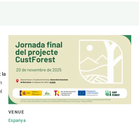
Biodiversitat
Canvi global
Funcionament dels ecosistemes
Observació de la terra
 la
om
l
VENUE
Espanya