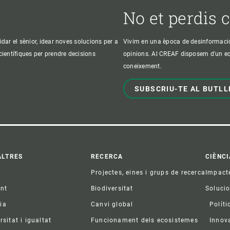
No et perdis 
idar el sènior, idear noves solucions per a
Vivim en una època de desinformació, 
 científiques per prendre decisions
opinions. Al CREAF disposem d'un equi
coneixement.
SUBSCRIU-TE AL BUTLL
ter
ALTRES
RECERCA
CIÈNCI
Projectes, eines i grups de recerca
Impact
ent
Biodiversitat
Soluci
ia
Canvi global
Políti
rsitat i igualtat
Funcionament dels ecosistemes
Innov