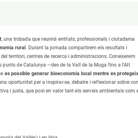
erra
Serveis tècnics
Programa de màsters i doctorat
s
Vine de visitant o sabàtic
Segell de bones pràctiques HRS4R
Un lloc on créixer
t
, una trobada que reunirà entitats, professionals i ciutadania
Desenvolupament de carrera
onomia rural
. Durant la jornada compartirem els resultats i
Seminaris i activitats internes
del territori, centres de recerca i administracions. Coneixerem
T’oferim formació
s punts de Catalunya —des de la Vall de la Muga fins a l'Alt
ue
es possible generar bioeconomía local mentre es protegeix
una oportunitat per a inspirar-se, debatre i reflexionar sobre c
iva i justa, que posi en valor tant els serveis ambientals com e
nyola del Vallès) i en línia.