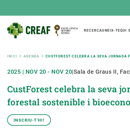
Vés
al
contingut
Main
RECERCA
UNEIX-TE
QUI 
CREAF
naviga
Fil
INICI
AGENDA
CUSTFOREST CELEBRA LA SEVA JORNADA F
Featured
2025
|
NOV
20
-
NOV
20
|
Sala de Graus II, Fa
d'ariadna
INTRANET
CustForest celebra la seva jo
Responsive
SOBRE NOSALTRES
RECERCA
responsive
El Centre
Directori de recerc
forestal sostenible i bioecon
menu
Organització institucional
Biodiversitat
Transparència
Canvi global
INSCRIU-T'HI!
La nostra gent
Funcionament dels